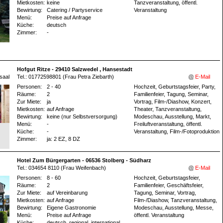
Mietkosten:
keine
Tanzveranstaltung, öffentl.
Bewirtung:
Catering / Partyservice
Veranstaltung
Menü:
Preise auf Anfrage
Küche:
deutsch
Zimmer:
-
Hofgut Ritze - 29410 Salzwedel , Hansestadt
tsaal
Tel.: 01772598801 (Frau Petra Ziebarth)
E-Mail
Personen:
2 - 40
Hochzeit, Geburtstagsfeier, Party,
Räume:
2
Familienfeier, Tagung, Seminar,
Zur Miete:
ja
Vortrag, Film-/Diashow, Konzert,
Mietkosten:
auf Anfrage
Theater, Tanzveranstaltung,
Bewirtung:
keine (nur Selbstversorgung)
Modeschau, Ausstellung, Markt,
Menü:
-
Freiluftveranstaltung, öffentl.
Küche:
-
Veranstaltung, Film-/Fotoproduktion
Zimmer:
ja
: 2 EZ
, 8 DZ
Hotel Zum Bürgergarten - 06536 Stolberg - Südharz
Tel.: 034654 8110 (Frau Weifenbach)
E-Mail
Personen:
8 - 60
Hochzeit, Geburtstagsfeier,
Räume:
2
Familienfeier, Geschäftsfeier,
Zur Miete:
auf Vereinbarung
Tagung, Seminar, Vortrag,
Mietkosten:
auf Anfrage
Film-/Diashow, Tanzveranstaltung,
Bewirtung:
Eigene Gastronomie
Modeschau, Ausstellung, Messe,
Menü:
Preise auf Anfrage
öffentl. Veranstaltung
Küche:
deutsch, regional, international