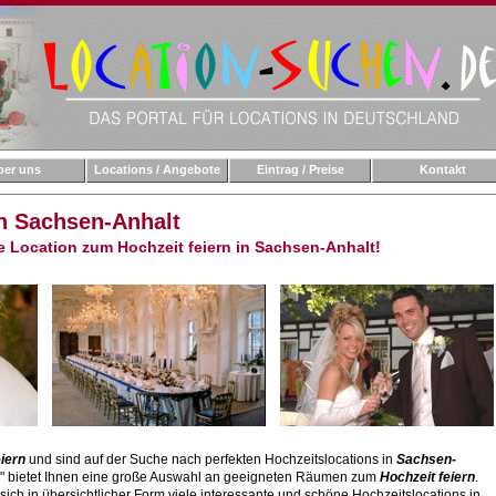
ber uns
Locations / Angebote
Eintrag / Preise
Kontakt
in Sachsen-Anhalt
te Location zum Hochzeit feiern in Sachsen-Anhalt!
eiern
und sind auf der Suche nach perfekten Hochzeitslocations in
Sachsen-
e" bietet Ihnen eine große Auswahl an geeigneten Räumen zum
Hochzeit feiern
.
 sich in übersichtlicher Form viele interessante und schöne Hochzeitslocations in