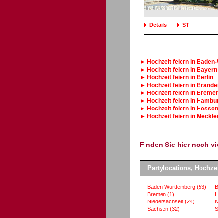
Details
ST
► Hochzeit feiern in Baden
► Hochzeit feiern in Bayern
► Hochzeit feiern in Berlin
► Hochzeit feiern in Brand
► Hochzeit feiern in Breme
► Hochzeit feiern in Hambu
► Hochzeit feiern in Hessen
► Hochzeit feiern in Meck
Finden Sie hier noch v
Partylocations, Hochze
Baden-Württemberg
(53)
B
Bremen
(1)
H
Niedersachsen
(24)
N
Sachsen
(32)
S