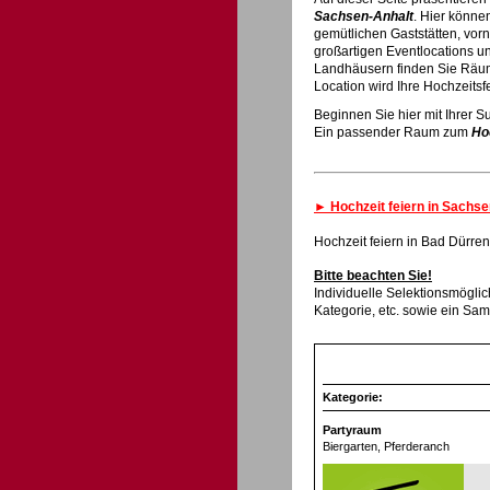
Sachsen-Anhalt
. Hier können
gemütlichen Gaststätten, vo
großartigen Eventlocations u
Landhäusern finden Sie Räu
Location wird Ihre Hochzeitsf
Beginnen Sie hier mit Ihrer S
Ein passender Raum zum
Ho
► Hochzeit feiern in Sachse
Hochzeit feiern in Bad Dürre
Bitte beachten Sie!
Individuelle Selektionsmöglic
Kategorie, etc. sowie ein Sa
Kategorie:
Partyraum
Biergarten
, Pferderanch