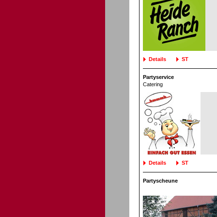
Details
ST
Partyservice
Catering
Details
ST
Partyscheune