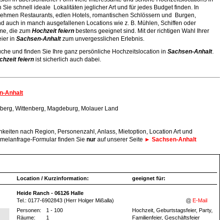
 Sie schnell ideale Lokalitäten jeglicher Art und für jedes Budget finden. In
rnehmen Restaurants, edlen Hotels, romantischen Schlössern und Burgen,
nd auch in manch ausgefallenen Locations wie z. B. Mühlen, Schiffen oder
me, die zum
Hochzeit feiern
bestens geeignet sind. Mit der richtigen Wahl Ihrer
eier in
Sachsen-Anhalt
zum unvergesslichen Erlebnis.
uche und finden Sie Ihre ganz persönliche Hochzeitslocation in
Sachsen-Anhalt
.
chzeit feiern
ist sicherlich auch dabei.
n-Anhalt
nberg, Wittenberg, Magdeburg, Molauer Land
hkeiten nach Region, Personenzahl, Anlass, Mietoption, Location Art und
mmelanfrage-Formular finden Sie
nur
auf unserer Seite
► Sachsen-Anhalt
Location / Kurzinformation:
geeignet für:
Heide Ranch - 06126 Halle
Tel.: 0177-6902843 (Herr Holger Mißalla)
E-Mail
Personen:
1 - 100
Hochzeit, Geburtstagsfeier, Party,
Räume:
1
Familienfeier, Geschäftsfeier