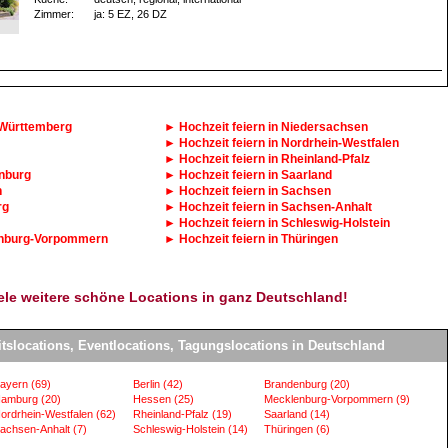
Zimmer:
ja
: 5 EZ
, 26 DZ
-Württemberg
► Hochzeit feiern in Niedersachsen
► Hochzeit feiern in Nordrhein-Westfalen
► Hochzeit feiern in Rheinland-Pfalz
enburg
► Hochzeit feiern in Saarland
n
► Hochzeit feiern in Sachsen
rg
► Hochzeit feiern in Sachsen-Anhalt
► Hochzeit feiern in Schleswig-Holstein
lenburg-Vorpommern
► Hochzeit feiern in Thüringen
iele weitere schöne Locations in ganz Deutschland!
itslocations, Eventlocations, Tagungslocations in Deutschland
ayern
(69)
Berlin
(42)
Brandenburg
(20)
amburg
(20)
Hessen
(25)
Mecklenburg-Vorpommern
(9)
ordrhein-Westfalen
(62)
Rheinland-Pfalz
(19)
Saarland
(14)
achsen-Anhalt
(7)
Schleswig-Holstein
(14)
Thüringen
(6)