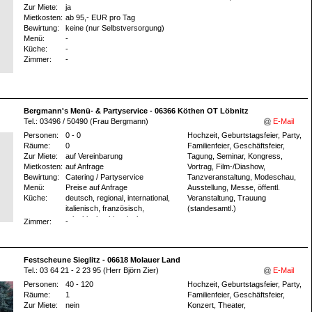
Zur Miete:
ja
Mietkosten:
ab 95,- EUR pro Tag
Bewirtung:
keine (nur Selbstversorgung)
Menü:
-
Küche:
-
Zimmer:
-
Bergmann's Menü- & Partyservice - 06366 Köthen OT Löbnitz
Tel.: 03496 / 50490 (Frau Bergmann)
E-Mail
Personen:
0 - 0
Hochzeit, Geburtstagsfeier, Party,
Räume:
0
Familienfeier, Geschäftsfeier,
Zur Miete:
auf Vereinbarung
Tagung, Seminar, Kongress,
Mietkosten:
auf Anfrage
Vortrag, Film-/Diashow,
Bewirtung:
Catering / Partyservice
Tanzveranstaltung, Modeschau,
Menü:
Preise auf Anfrage
Ausstellung, Messe, öffentl.
Küche:
deutsch, regional, international,
Veranstaltung, Trauung
italienisch, französisch,
(standesamtl.)
griechisch, chinesisch,
Zimmer:
-
mediterran, asiatisch
Festscheune Sieglitz - 06618 Molauer Land
Tel.: 03 64 21 - 2 23 95 (Herr Björn Zier)
E-Mail
Personen:
40 - 120
Hochzeit, Geburtstagsfeier, Party,
Räume:
1
Familienfeier, Geschäftsfeier,
Zur Miete:
nein
Konzert, Theater,