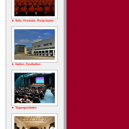
► Säle, Festsäle, Partyräume
► Hallen, Festhallen
► Tagungsstätten