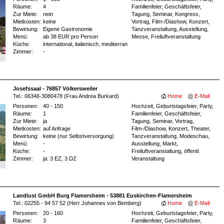
Räume:
4
Familienfeier, Geschäftsfeier,
Zur Miete:
nein
Tagung, Seminar, Kongress,
Mietkosten:
keine
Vortrag, Film-/Diashow, Konzert,
Bewirtung:
Eigene Gastronomie
Tanzveranstaltung, Ausstellung,
Menü:
ab 38 EUR pro Person
Messe, Freiluftveranstaltung
Küche:
international, italienisch, mediterran
Zimmer:
-
Josefssaal - 76857 Völkersweiler
Tel.: 06346-3080478 (Frau Andrea Burkard)
Home
E-Mail
Personen:
40 - 150
Hochzeit, Geburtstagsfeier, Party,
Räume:
1
Familienfeier, Geschäftsfeier,
Zur Miete:
ja
Tagung, Seminar, Vortrag,
Mietkosten:
auf Anfrage
Film-/Diashow, Konzert, Theater,
Bewirtung:
keine (nur Selbstversorgung)
Tanzveranstaltung, Modeschau,
Menü:
-
Ausstellung, Markt,
Küche:
-
Freiluftveranstaltung, öffentl.
Zimmer:
ja
: 3 EZ
, 3 DZ
Veranstaltung
Landlust GmbH Burg Flamersheim - 53881 Euskirchen-Flamersheim
Tel.: 02255 - 94 57 52 (Herr Johannes von Bemberg)
Home
E-Mail
Personen:
20 - 160
Hochzeit, Geburtstagsfeier, Party,
Räume:
3
Familienfeier, Geschäftsfeier,