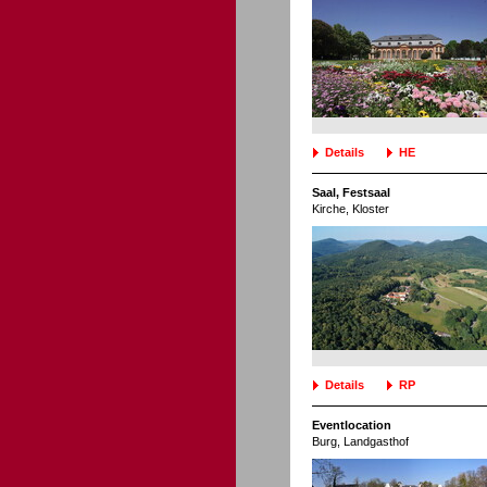
Details
HE
Saal, Festsaal
Kirche
, Kloster
Details
RP
Eventlocation
Burg
, Landgasthof