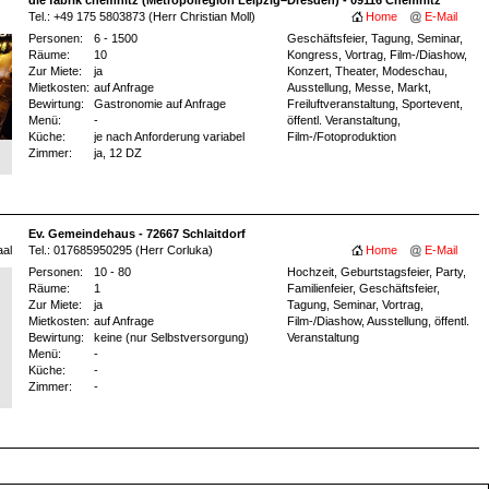
die fabrik chemnitz (Metropolregion Leipzig–Dresden) - 09116 Chemnitz
Tel.: +49 175 5803873 (Herr Christian Moll)
Home
E-Mail
Personen:
6 - 1500
Geschäftsfeier, Tagung, Seminar,
Räume:
10
Kongress, Vortrag, Film-/Diashow,
Zur Miete:
ja
Konzert, Theater, Modeschau,
Mietkosten:
auf Anfrage
Ausstellung, Messe, Markt,
Bewirtung:
Gastronomie auf Anfrage
Freiluftveranstaltung, Sportevent,
Menü:
-
öffentl. Veranstaltung,
Küche:
je nach Anforderung variabel
Film-/Fotoproduktion
Zimmer:
ja
, 12 DZ
Ev. Gemeindehaus - 72667 Schlaitdorf
aal
Tel.: 017685950295 (Herr Corluka)
Home
E-Mail
Personen:
10 - 80
Hochzeit, Geburtstagsfeier, Party,
Räume:
1
Familienfeier, Geschäftsfeier,
Zur Miete:
ja
Tagung, Seminar, Vortrag,
Mietkosten:
auf Anfrage
Film-/Diashow, Ausstellung, öffentl.
Bewirtung:
keine (nur Selbstversorgung)
Veranstaltung
Menü:
-
Küche:
-
Zimmer:
-