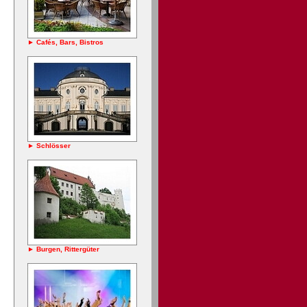
► Cafés, Bars, Bistros
► Schlösser
► Burgen, Rittergüter