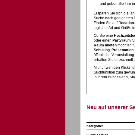
und geben Sie Ihre in
Ersparen Sie sich die la
Suche nach geeigneten Rä
Finden Sie auf
"location
jeglicher Art und Größe 
Ob Sie eine
Hochzeitslo
oder einen
Partyraum
fü
Raum mieten
möchten fü
Schulung
,
Präsentation
öffentliche Veranstaltung
erhalten Sie blitzschnell 
Mit nur wenigen Klicks fü
Suchfunktion zum gewü
in Ihrem Bundesland, Sta
Neu auf unserer Se
Kategorie: