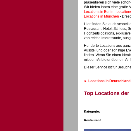
präsentieren sich viele schön
Wir bieten Ihnen eine große A
Locations in Berlin
-
Location
Locations in München
-
Dresd
Hier finden Sie auch schnell
Restaurant, Hotel, Schloss, S
Hochzeitslocations, exklusi
zahlreiche interessante, aus
Hunderte Locations aus ganz D
Ausstellung oder sonstige Eve
finden. Wenn Sie einen ideal
mit dem Anbieter über ein An
Dieser Service ist für Besuch
► Locations in Deutschland f
Top Locations de
Kategorie:
Restaurant