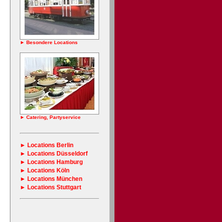
► Besondere Locations
► Catering, Partyservice
► Locations Berlin
► Locations Düsseldorf
►
Locations Hamburg
► Locations Köln
► Locations München
► Locations Stuttgart