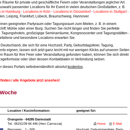
e Räume für private und geschäftliche Feiern oder Veranstaltungen jeglicher Art.
uswahl passender Locations für Ihr Event in vielen deutschen Großstädten, z. B.
s in Hamburg
-
Locations in Köln
-
Locations in Düsseldorf
-
Locations in Stuttgart
-
en, Leipzig, Frankfurt, Lübeck, Braunschweig, Hannover.
 einen geeigneten Partyraum oder Tagungsraum zum Mieten, z. B. in einem
chiff, Mühle oder einer Burg. Suchen Sie nicht länger und finden Sie perfekte
ve Tagungshotels, großzügige Seminarräume, Kongresscenter und Tagungsstätten -
gefallene und besondere Locations erwarten Sie.
eutschland, die sich für eine Hochzeit, Party, Geburtstagsfeier, Tagung,
nts eignen, lassen sich jetzt ganz leicht mit nur wenigen Klicks auf unseren Seiten
en Raum für Ihre Feier oder Veranstaltung gefunden haben, können Sie sich direkt
frageformular oder über dessen Kontaktdaten in Verbindung setzen.
er dieses Portals selbstverständlich absolut
kostenlos
.
inden / alle Angebote jetzt ansehen!
r Woche
Location / Kurzinformation:
geeignet für:
Orangerie - 64285 Darmstadt
Tel.: 06151/39 66 446 (Herr Carroccia)
Home
E-Mail
Personen:
1 - 500
Hochzeit, Geburtstagsfeier, Party,