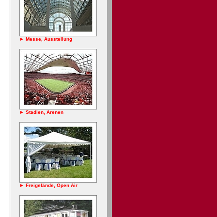
► Messe, Ausstellung
► Stadien, Arenen
► Freigelände, Open Air