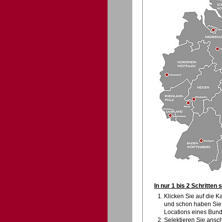
In nur 1 bis 2 Schritten 
Klicken Sie auf die K
und schon haben Sie 
Locations eines Bun
Selektieren Sie ansc