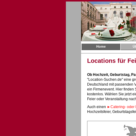
Home
Ü
Locations für Fe
Ob Hochzeit, Geburtstag, Pa
"Location-Suchen.de" eine g
Deutschland mit passenden Ve
ein Firmenevent. Hier finden S
kostenlos. Wählen Sie jetzt e
Feier oder Veranstaltung nac
Auch einen
►
Catering- oder 
Hochzeitsfeier, Geburtstagsf