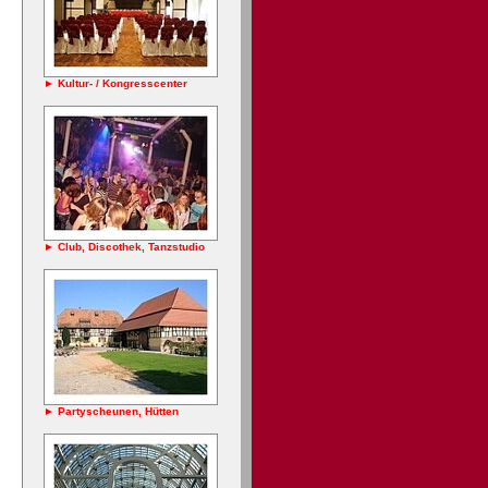
► Kultur- / Kongresscenter
► Club, Discothek, Tanzstudio
► Partyscheunen, Hütten