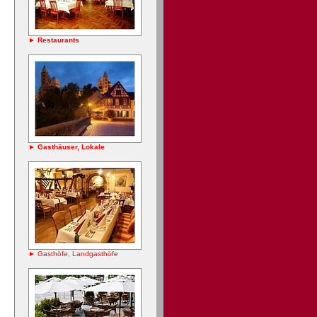
► Restaurants
► Gasthäuser, Lokale
► Gasthöfe, Landgasthöfe