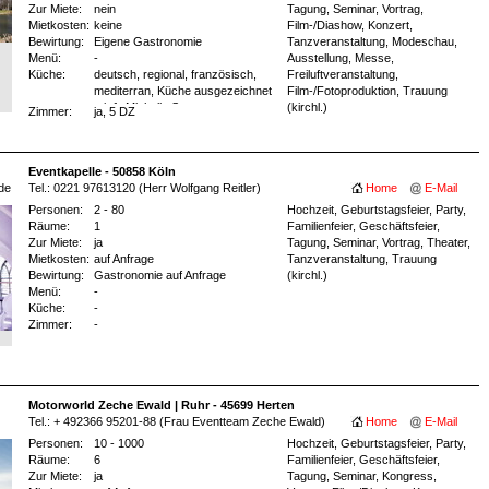
Zur Miete:
nein
Tagung, Seminar, Vortrag,
Mietkosten:
keine
Film-/Diashow, Konzert,
Bewirtung:
Eigene Gastronomie
Tanzveranstaltung, Modeschau,
Menü:
-
Ausstellung, Messe,
Küche:
deutsch, regional, französisch,
Freiluftveranstaltung,
mediterran, Küche ausgezeichnet
Film-/Fotoproduktion, Trauung
mit 1. Michelin Stern
(kirchl.)
Zimmer:
ja
, 5 DZ
Eventkapelle - 50858 Köln
de
Tel.: 0221 97613120 (Herr Wolfgang Reitler)
Home
E-Mail
Personen:
2 - 80
Hochzeit, Geburtstagsfeier, Party,
Räume:
1
Familienfeier, Geschäftsfeier,
Zur Miete:
ja
Tagung, Seminar, Vortrag, Theater,
Mietkosten:
auf Anfrage
Tanzveranstaltung, Trauung
Bewirtung:
Gastronomie auf Anfrage
(kirchl.)
Menü:
-
Küche:
-
Zimmer:
-
Motorworld Zeche Ewald | Ruhr - 45699 Herten
Tel.: + 492366 95201-88 (Frau Eventteam Zeche Ewald)
Home
E-Mail
Personen:
10 - 1000
Hochzeit, Geburtstagsfeier, Party,
Räume:
6
Familienfeier, Geschäftsfeier,
Zur Miete:
ja
Tagung, Seminar, Kongress,