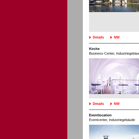
Details
NW
Kirche
Business-Center
, Industriegebäu
Details
NW
Eventlocation
Eventcenter
, Industriegebäude