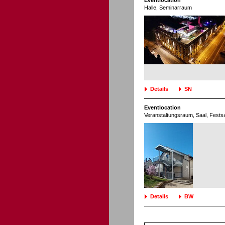
Eventlocation
Halle
, Seminarraum
Details
SN
Eventlocation
Veranstaltungsraum
, Saal, Fests
Details
BW