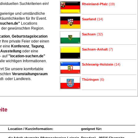
dividuellen Suchkriterien ein!
Rheinland-Pfalz
(19)
ngwierige und umständliche
umlichkeiten für Ihr Event.
Saarland
(14)
-suchen.de"
Locations
in der gewünschten Region.
Sachsen
(32)
cation
,
Geburtstagslocation
r Ihre private Feier oder einen
r eine
Konferenz
,
Tagung
,
Sachsen-Anhalt
(7)
,
Ausstellung
oder eine
 - auf
"location-suchen.de"
alle wichtigen Informationen.
Schleswig-Holstein
(14)
hrt Sie unsere komfortable
nschten
Veranstaltungsraum
dt- oder Landkreis.
Thüringen
(6)
ite
Location / Kurzinformation:
geeignet für: