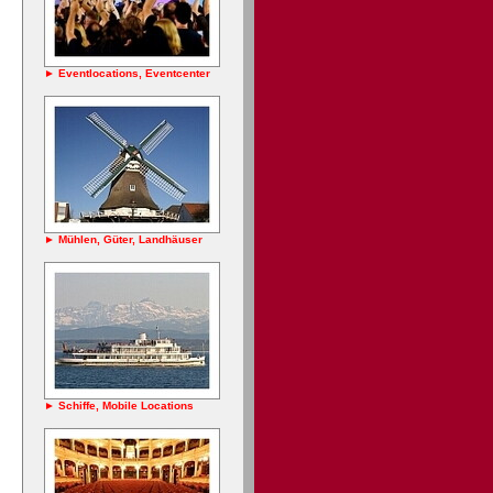
► Eventlocations, Eventcenter
► Mühlen, Güter, Landhäuser
► Schiffe, Mobile Locations