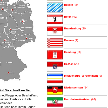
Bayern
(69)
Berlin
(42)
Brandenburg
(20)
Bremen
(1)
Hamburg
(20)
Hessen
(25)
Mecklenburg-Vorpommern
(9)
Niedersachsen
(24)
sind Sie schnell am Ziel:
arte, Flagge oder Beschriftung
einen Überblick auf alle
Nordrhein-Westfalen
(62)
deslandes.
hließend nach Ihrem Bedarf