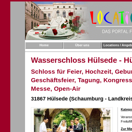
Home
Über uns
Locations / Angeb
Wasserschloss Hülsede - H
Schloss für Feier, Hochzeit, Gebur
Geschäftsfeier, Tagung, Kongress
Messe, Open-Air
31867 Hülsede (Schaumburg - Landkrei
Katego
Verans
Freiluft
Zur Mie