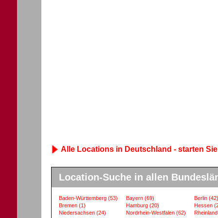
Alle Locations in Deutschland - starten Sie
Location-Suche in allen Bundeslä
Baden-Württemberg
(53)
Bayern
(69)
Berlin
(42
Bremen
(1)
Hamburg
(20)
Hessen
(
Niedersachsen
(24)
Nordrhein-Westfalen
(62)
Rheinland