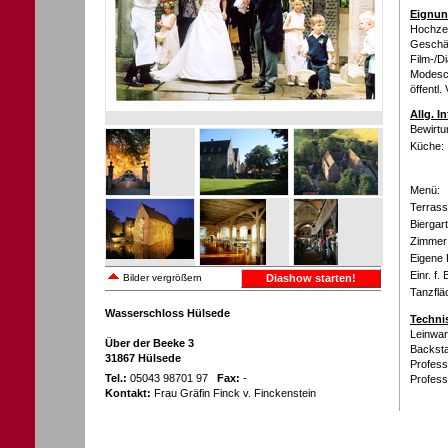
Eignun
Hochzeit
Geschäf
Film-/D
Modesch
öffentl.
Allg. I
Bewirtu
Küche:
Menü:
Terrass
Biergar
Zimmer 
Eigene 
Einr. f.
Bilder vergrößern
Diashow starten!
Tanzflä
Wasserschloss Hülsede
Techni
Leinwan
Über der Beeke 3
Backsta
31867 Hülsede
Profess
Tel.:
05043 98701 97
Fax:
-
Profess
Kontakt:
Frau Gräfin Finck v. Finckenstein