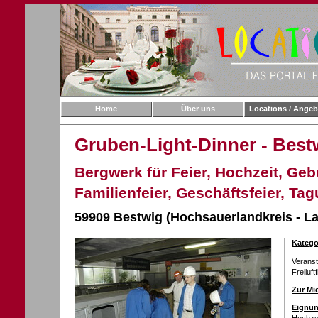
Home
Über uns
Locations / Angeb
Gruben-Light-Dinner - Best
Bergwerk für Feier, Hochzeit, Gebu
Familienfeier, Geschäftsfeier, Ta
59909 Bestwig (Hochsauerlandkreis - La
Katego
Verans
Freiluft
Zur Mi
Eignun