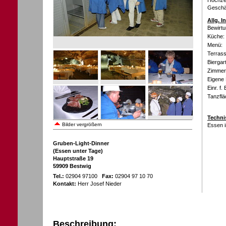
Hochzei
Geschäf
Allg. 
Bewirtu
Küche:
Menü:
Terrass
Biergar
Zimmer 
Eigene 
Einr. f.
Tanzflä
Techni
Bilder vergrößern
Essen i
Gruben-Light-Dinner
(Essen unter Tage)
Hauptstraße 19
59909 Bestwig
Tel.:
02904 97100
Fax:
02904 97 10 70
Kontakt:
Herr Josef Nieder
Beschreibung: