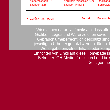
Niedersachsen
(24)
Nordrhein-Westfalen
(62)
Rheinland
Sachsen
(32)
Sachsen-Anhalt
(7)
Schleswig
Kontakt
Datensch
zurück nach oben
Wir machen darauf aufmerksam, dass alle 
Grafiken, Logos und Warenzeichen sowohl f
Gebrauch urheberrechtlich geschützt sin
jeweiligen Urheber genutzt werden dürfen.
Weitergabe einzelner Inhalte oder komple
Einrichten von Links auf diese Homepage ist
Betreiber "GH-Medien" entsprechend be
G.Hagenmey