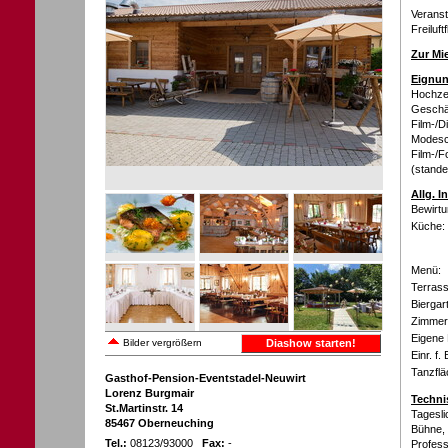
Verans
Freiluft
Zur Mi
Eignun
Hochzei
Geschäf
Film-/D
Modesch
Film-/F
(stande
Allg. 
Bewirtu
Küche:
Menü:
Terrass
Biergar
Zimmer 
Eigene 
Bilder vergrößern
Diashow starten!
Einr. f.
Tanzflä
Gasthof-Pension-Eventstadel-Neuwirt
Lorenz Burgmair
Techni
St.Martinstr. 14
Tagesli
85467 Oberneuching
Bühne,
Tel.:
08123/93000
Fax:
-
Profess