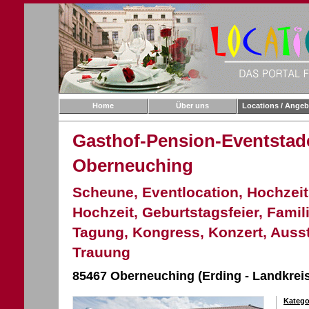
Home
Über uns
Locations / Angeb
Gasthof-Pension-Eventstade
Oberneuching
Scheune, Eventlocation, Hochzeits
Hochzeit, Geburtstagsfeier, Famili
Tagung, Kongress, Konzert, Ausst
Trauung
85467 Oberneuching (Erding - Landkrei
Katego