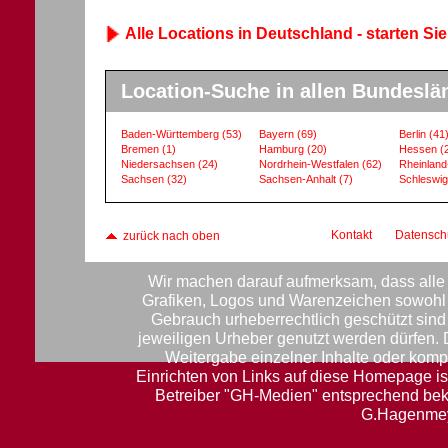
Alle Locations in Deutschland - starten Sie
Location-Suche in allen Bundeslä
Baden-Württemberg
(53)
Bayern
(69)
Berlin
(41
Bremen
(1)
Hamburg
(20)
Hessen
(
Niedersachsen
(24)
Nordrhein-Westfalen
(62)
Rheinland
Sachsen
(32)
Sachsen-Anhalt
(7)
Schleswig
Kontakt
Datensch
zurück nach oben
Wir machen darauf aufmerksam, dass alle 
Grafiken, Logos und Warenzeichen sowohl f
Gebrauch urheberrechtlich geschützt sin
jeweiligen Urheber genutzt werden dürfen.
Weitergabe einzelner Inhalte oder komple
Einrichten von Links auf diese Homepage ist
Betreiber "GH-Medien" entsprechend be
G.Hagenmey