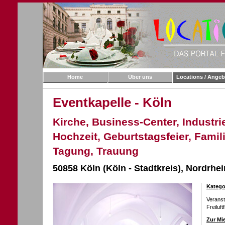
Home
Über uns
Locations / Angeb
Eventkapelle - Köln
Kirche, Business-Center, Industri
Hochzeit, Geburtstagsfeier, Famili
Tagung, Trauung
50858 Köln (Köln - Stadtkreis),
Nordrhei
Katego
Verans
Freiluft
Zur Mi