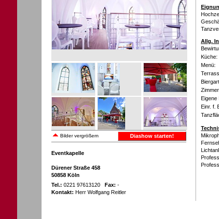
Eignun
Hochzei
Geschäf
Tanzver
Allg. 
Bewirtu
Küche:
Menü:
Terrass
Biergar
Zimmer 
Eigene 
Einr. f.
Tanzflä
Techni
Mikroph
Bilder vergrößern
Diashow starten!
Fernseh
Lichtan
Eventkapelle
Profess
Profess
Dürener Straße 458
50858 Köln
Tel.:
0221 97613120
Fax:
-
Kontakt:
Herr Wolfgang Reitler