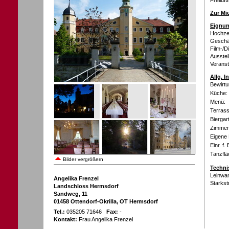
Freiluft
Zur Mi
Eignun
Hochzei
Geschäf
Film-/D
Ausstel
Veranst
Allg. 
Bewirtu
Küche:
Menü:
Terrass
Biergar
Zimmer 
Eigene 
Einr. f.
Tanzflä
Bilder vergrößern
Techni
Leinwa
Angelika Frenzel
Starks
Landschloss Hermsdorf
Sandweg, 11
01458 Ottendorf-Okrilla, OT Hermsdorf
Tel.:
035205 71646
Fax:
-
Kontakt:
Frau Angelika Frenzel