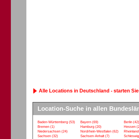
Alle Locations in Deutschland - starten Sie
Location-Suche in allen Bundeslä
Baden-Württemberg
(53)
Bayern
(69)
Berlin
(42
Bremen
(1)
Hamburg
(20)
Hessen
(
Niedersachsen
(24)
Nordrhein-Westfalen
(62)
Rheinland
Sachsen
(32)
Sachsen-Anhalt
(7)
Schleswig