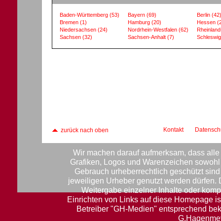
Baden-Württemberg
(53)
Bayern
(69)
Berlin
(42
Bremen
(1)
Hamburg
(20)
Hessen
(
Niedersachsen
(24)
Nordrhein-Westfalen
(62)
Rheinland
Sachsen
(32)
Sachsen-Anhalt
(7)
Schleswig
Kontakt
Datensch
zurück nach oben
Wir machen darauf aufmerksam, dass alle 
Grafiken, Logos und Warenzeichen sowohl f
Gebrauch urheberrechtlich geschützt sin
jeweiligen Urheber genutzt werden dürfen.
Weitergabe einzelner Inhalte oder komple
Einrichten von Links auf diese Homepage ist
Betreiber "GH-Medien" entsprechend be
G.Hagenmey