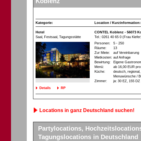
Koblenz
Kategorie:
Location / Kurzinformation:
Hotel
CONTEL Koblenz - 56073 K
Saal, Festsaal
, Tagungsstätte
Tel.: 0261 40 65 0 (Frau Kiefer
Personen:
5 - 250
Räume:
13
Zur Miete:
auf Vereinbarung
Mietkosten:
auf Anfrage
Bewirtung:
Eigene Gastronom
Menü:
ab 16,00 EUR pro
Küche:
deutsch, regional, 
Menuwünsche / Buf
Zimmer:
ja
: 30 EZ
, 155 DZ
Details
RP
Locations in ganz Deutschland suchen!
Partylocations, Hochzeitslocation
Tagungslocations in Deutschland