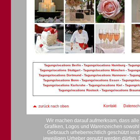
Tagungslocations Berlin
-
Tagungslocations Hamburg
-
Tagungs
Tagungslocations Stuttgart
-
Tagungslocations München
-
Tagungs
Tagungslocations Dortmund
-
Tagungslocations Hannover
-
Tagung
Tagungslocations Bonn
-
Tagungslocations Essen
-
Tagungsloca
Tagungslocations Karlsruhe
-
Tagungslocations Kiel
-
Tagungsl
Tagungslocations Rostock
-
Tagungslocations Braun
Kontakt
Datensch
zurück nach oben
Wir machen darauf aufmerksam, dass alle 
Grafiken, Logos und Warenzeichen sowohl f
Gebrauch urheberrechtlich geschützt sin
jeweiligen Urheber genutzt werden dürfen.