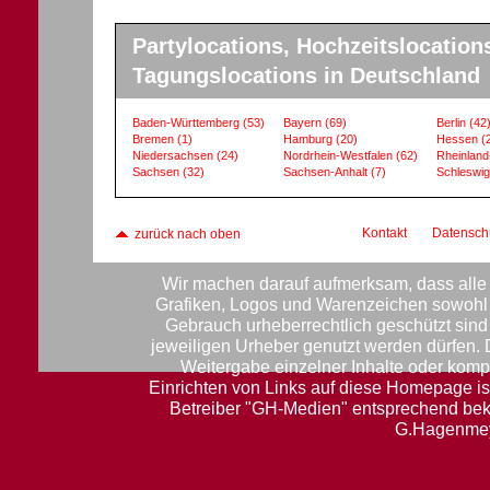
Partylocations, Hochzeitslocation
Tagungslocations in Deutschland
Baden-Württemberg
(53)
Bayern
(69)
Berlin
(42
Bremen
(1)
Hamburg
(20)
Hessen
(
Niedersachsen
(24)
Nordrhein-Westfalen
(62)
Rheinland
Sachsen
(32)
Sachsen-Anhalt
(7)
Schleswig
Kontakt
Datensch
zurück nach oben
Wir machen darauf aufmerksam, dass alle 
Grafiken, Logos und Warenzeichen sowohl f
Gebrauch urheberrechtlich geschützt sin
jeweiligen Urheber genutzt werden dürfen.
Weitergabe einzelner Inhalte oder komple
Einrichten von Links auf diese Homepage ist
Betreiber "GH-Medien" entsprechend be
G.Hagenmey