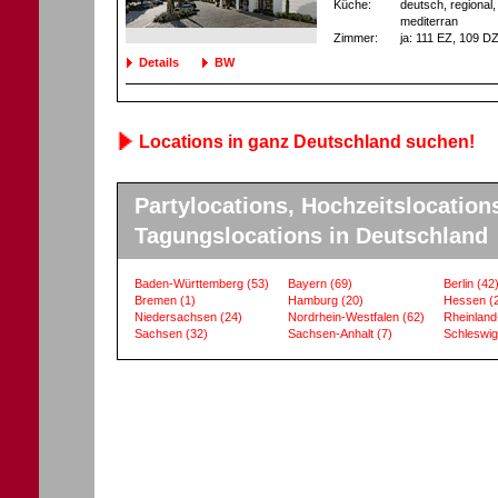
Küche:
deutsch, regional, 
mediterran
Zimmer:
ja
: 111 EZ
, 109 D
Details
BW
Locations in ganz Deutschland suchen!
Partylocations, Hochzeitslocation
Tagungslocations in Deutschland
Baden-Württemberg
(53)
Bayern
(69)
Berlin
(42
Bremen
(1)
Hamburg
(20)
Hessen
(
Niedersachsen
(24)
Nordrhein-Westfalen
(62)
Rheinland
Sachsen
(32)
Sachsen-Anhalt
(7)
Schleswig