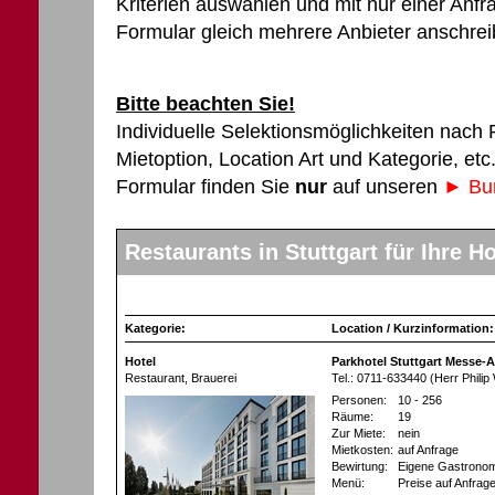
Kriterien auswählen und mit nur einer An
Formular gleich mehrere Anbieter anschrei
Bitte beachten Sie!
Individuelle Selektionsmöglichkeiten nach
Mietoption, Location Art und Kategorie, et
Formular finden Sie
nur
auf unseren
► Bun
Restaurants in Stuttgart für Ihre H
Kategorie:
Location / Kurzinformation:
Hotel
Parkhotel Stuttgart Messe-A
Restaurant
, Brauerei
Tel.: 0711-633440 (Herr Philip
Personen:
10 - 256
Räume:
19
Zur Miete:
nein
Mietkosten:
auf Anfrage
Bewirtung:
Eigene Gastronom
Menü:
Preise auf Anfrag