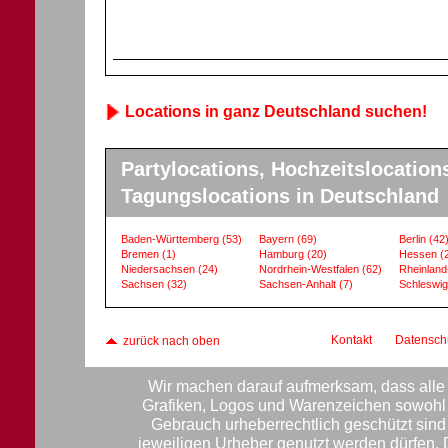
Locations in ganz Deutschland suchen!
Partylocations, Hochzeitslocation
Tagungslocations in Deutschland
Baden-Württemberg
(53)
Bayern
(69)
Berlin
(42
Bremen
(1)
Hamburg
(20)
Hessen
(
Niedersachsen
(24)
Nordrhein-Westfalen
(62)
Rheinland
Sachsen
(32)
Sachsen-Anhalt
(7)
Schleswig
Kontakt
Datensch
zurück nach oben
Wir machen darauf aufmerksam, dass alle 
Grafiken, Logos und Warenzeichen sowohl f
Gebrauch urheberrechtlich geschützt sin
jeweiligen Urheber genutzt werden dürfen.