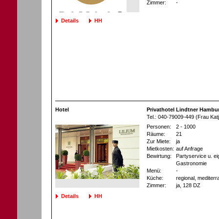
Zimmer:
-
Details
HH
Hotel
Privathotel Lindtner Hambu
Tel.: 040-79009-449 (Frau Katj
Personen:
2 - 1000
Räume:
21
Zur Miete:
ja
Mietkosten:
auf Anfrage
Bewirtung:
Partyservice u. e
Gastronomie
Menü:
-
Küche:
regional, mediterr
Zimmer:
ja
, 128 DZ
Details
HH