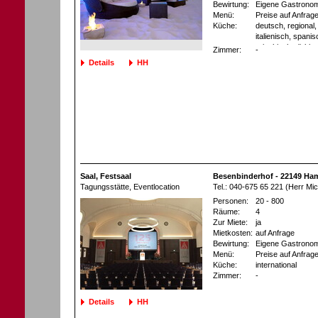
Bewirtung:
Eigene Gastronom
Menü:
Preise auf Anfrag
Küche:
deutsch, regional, 
italienisch, spani
griechisch, türkis
Zimmer:
-
chinesisch, thailä
Details
HH
südamerikanisch, 
asiatisch, Buffet
möglich
Saal, Festsaal
Besenbinderhof - 22149 Ha
Tagungsstätte
, Eventlocation
Tel.: 040-675 65 221 (Herr Mic
Personen:
20 - 800
Räume:
4
Zur Miete:
ja
Mietkosten:
auf Anfrage
Bewirtung:
Eigene Gastronom
Menü:
Preise auf Anfrag
Küche:
international
Zimmer:
-
Details
HH