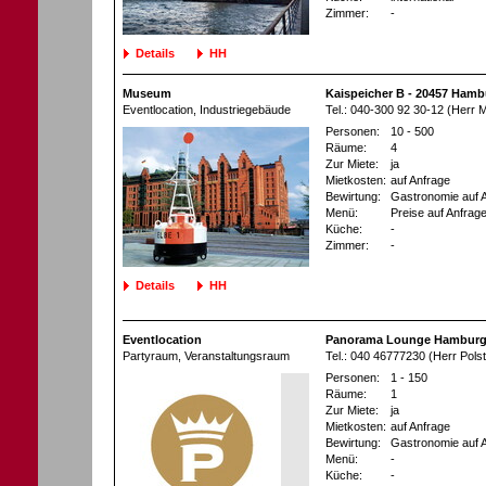
Zimmer:
-
Details
HH
Museum
Kaispeicher B - 20457 Hamb
Eventlocation
, Industriegebäude
Tel.: 040-300 92 30-12 (Herr 
Personen:
10 - 500
Räume:
4
Zur Miete:
ja
Mietkosten:
auf Anfrage
Bewirtung:
Gastronomie auf 
Menü:
Preise auf Anfrag
Küche:
-
Zimmer:
-
Details
HH
Eventlocation
Panorama Lounge Hamburg
Partyraum
, Veranstaltungsraum
Tel.: 040 46777230 (Herr Polst
Personen:
1 - 150
Räume:
1
Zur Miete:
ja
Mietkosten:
auf Anfrage
Bewirtung:
Gastronomie auf 
Menü:
-
Küche:
-