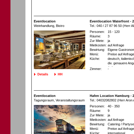
Eventlocation
Eventlocation Waterfront -
Weinhandlung
, Bistro
Tel.: 040 / 27 87 96 50 (Herr A
Personen:
15 - 120
Räume:
3
Zur Miete:
ja
Mietkosten:
auf Anfrage
Bewirtung:
Eigene Gastronom
Menü:
Preise auf Anfrag
Küche:
deutsch, italienis
div. genauere Ang
Anfrage
Zimmer:
-
Details
HH
Eventlocation
Hafen Location Hamburg -
Tagungsraum
, Veranstaltungsraum
Tel.: 04032082802 (Herr Aron A
Personen:
40 - 350
Räume:
9
Zur Miete:
ja
Mietkosten:
auf Anfrage
Bewirtung:
Catering / Partyse
Menü:
Preise auf Anfrag
Küche:
international