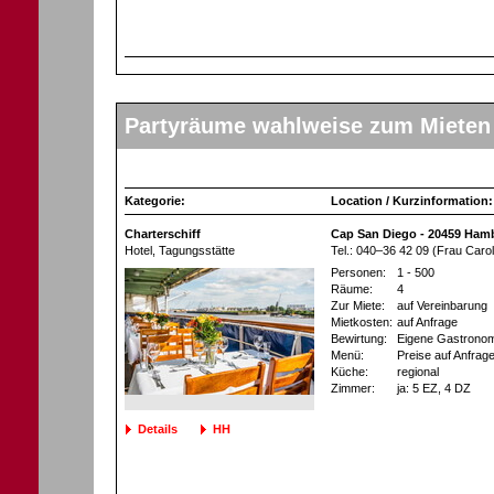
Partyräume wahlweise zum Mieten
Kategorie:
Location / Kurzinformation:
Charterschiff
Cap San Diego - 20459 Ham
Hotel
, Tagungsstätte
Tel.: 040–36 42 09 (Frau Caro
Personen:
1 - 500
Räume:
4
Zur Miete:
auf Vereinbarung
Mietkosten:
auf Anfrage
Bewirtung:
Eigene Gastronom
Menü:
Preise auf Anfrag
Küche:
regional
Zimmer:
ja
: 5 EZ
, 4 DZ
Details
HH