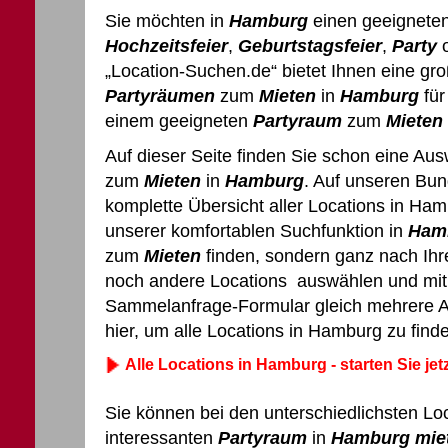
Sie möchten in
Hamburg
einen geeignete
Hochzeitsfeier
,
Geburtstagsfeier
,
Party
o
„Location-Suchen.de“ bietet Ihnen eine g
Partyräumen
zum
Mieten
in
Hamburg
für
einem geeigneten
Partyraum
zum
Mieten
Auf dieser Seite finden Sie schon eine Aus
zum
Mieten
in
Hamburg
. Auf unseren Bun
komplette Übersicht aller Locations in Ham
unserer komfortablen Suchfunktion in
Ham
zum
Mieten
finden, sondern ganz nach Ih
noch andere Locations auswählen und mit 
Sammelanfrage-Formular gleich mehrere An
hier, um alle Locations in Hamburg zu find
Alle Locations in Hamburg - starten Sie jet
Sie können bei den unterschiedlichsten Lo
interessanten
Partyraum
in
Hamburg
mie