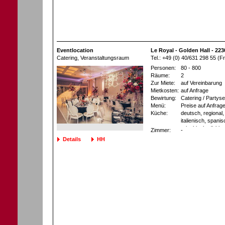
Eventlocation
Le Royal - Golden Hall - 2
Catering
, Veranstaltungsraum
Tel.: +49 (0) 40/631 298 55 
Personen:
80 - 800
Räume:
2
Zur Miete:
auf Vereinbarung
Mietkosten:
auf Anfrage
Bewirtung:
Catering / Partyse
Menü:
Preise auf Anfrag
Küche:
deutsch, regional, 
italienisch, spani
griechisch, türkis
Zimmer:
-
chinesisch, thailä
Details
HH
südamerikanisch, 
asiatisch