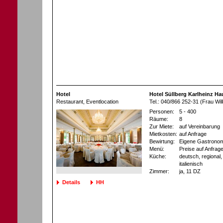
Hotel
Hotel Süllberg Karlheinz H
Restaurant
, Eventlocation
Tel.: 040/866 252-31 (Frau Wil
Personen:
5 - 400
Räume:
8
Zur Miete:
auf Vereinbarung
Mietkosten:
auf Anfrage
Bewirtung:
Eigene Gastronom
Menü:
Preise auf Anfrag
Küche:
deutsch, regional, 
italienisch
Zimmer:
ja
, 11 DZ
Details
HH