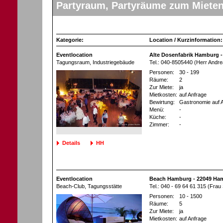
Partyraum, Partyräume zum Miete
Kategorie:
Location / Kurzinformation:
Eventlocation
Alte Dosenfabrik Hamburg 
Tagungsraum
, Industriegebäude
Tel.: 040-8505440 (Herr Andre
Personen:
30 - 199
Räume:
2
Zur Miete:
ja
Mietkosten:
auf Anfrage
Bewirtung:
Gastronomie auf 
Menü:
-
Küche:
-
Zimmer:
-
Details
HH
Eventlocation
Beach Hamburg - 22049 Ha
Beach-Club
, Tagungsstätte
Tel.: 040 - 69 64 61 315 (Frau
Personen:
10 - 1500
Räume:
5
Zur Miete:
ja
Mietkosten:
auf Anfrage