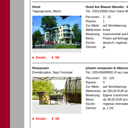
Hotel
Hotel Am Blauen Wunder - 
Tagungsraum
, Bistro
Tel.: 035133660 (Herr Dario M
Personen:
2 - 15
Räume:
1
Zur Miete:
auf Vereinbarung
Mietkosten:
keine
Bewirtung:
Gastronomie auf 
Menü:
Preise auf Anfrag
Küche:
deutsch, regional, 
Zimmer:
ja
Details
SN
Restaurant
johann restaurant & elblou
Eventlocation
, Saal, Festsaal
Tel.: 035145699950 (Frau Lau
Personen:
10 - 120
Räume:
3
Zur Miete:
auf Vereinbarung
Mietkosten:
ab 250,00 EUR pr
Bewirtung:
Eigene Gastronom
Menü:
ab 38,00 EUR pro
Küche:
regional, internat
Zimmer:
ja
, 1 DZ
Details
SN