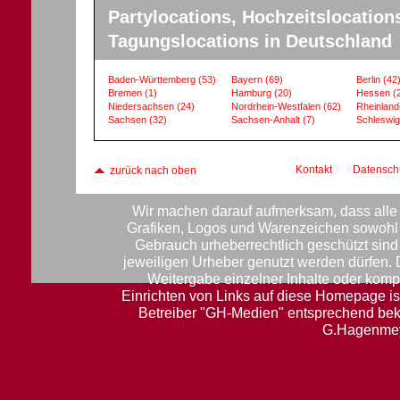
Partylocations, Hochzeitslocation
Tagungslocations in Deutschland
Baden-Württemberg
(53)
Bayern
(69)
Berlin
(42
Bremen
(1)
Hamburg
(20)
Hessen
(
Niedersachsen
(24)
Nordrhein-Westfalen
(62)
Rheinland
Sachsen
(32)
Sachsen-Anhalt
(7)
Schleswig
Kontakt
Datensch
zurück nach oben
Wir machen darauf aufmerksam, dass alle 
Grafiken, Logos und Warenzeichen sowohl f
Gebrauch urheberrechtlich geschützt sin
jeweiligen Urheber genutzt werden dürfen.
Weitergabe einzelner Inhalte oder komple
Einrichten von Links auf diese Homepage ist
Betreiber "GH-Medien" entsprechend be
G.Hagenmey