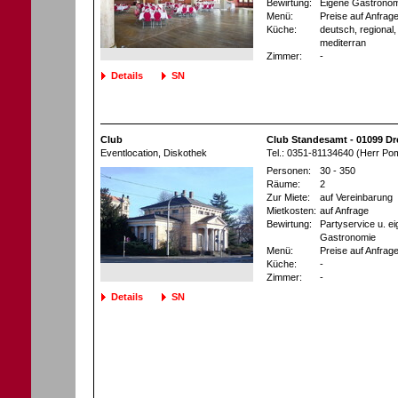
Bewirtung:
Eigene Gastronom
Menü:
Preise auf Anfrag
Küche:
deutsch, regional, 
mediterran
Zimmer:
-
Details
SN
Club
Club Standesamt - 01099 D
Eventlocation
, Diskothek
Tel.: 0351-81134640 (Herr Po
Personen:
30 - 350
Räume:
2
Zur Miete:
auf Vereinbarung
Mietkosten:
auf Anfrage
Bewirtung:
Partyservice u. e
Gastronomie
Menü:
Preise auf Anfrag
Küche:
-
Zimmer:
-
Details
SN