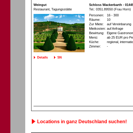
Weingut
Schloss Wackerbarth - 0144
Restaurant
, Tagungsstätte
Tel.: 0351.89550 (Frau Horn)
Personen:
16 - 300
Räume:
10
Zur Miete:
auf Vereinbarung
Mietkosten:
auf Anfrage
Bewirtung:
Eigene Gastronom
Menü:
ab 25 EUR pro Pe
Küche:
regional, internati
Zimmer:
-
Details
SN
Locations in ganz Deutschland suchen!