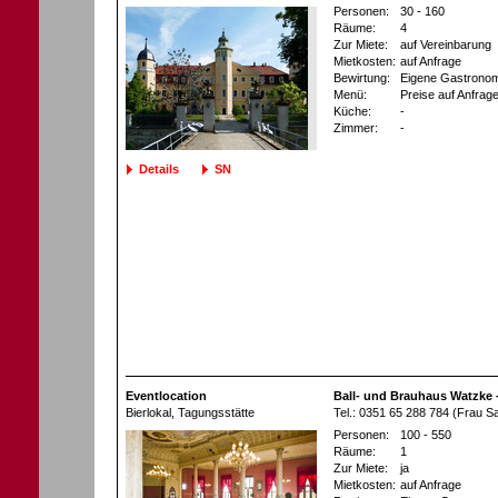
Personen:
30 - 160
Räume:
4
Zur Miete:
auf Vereinbarung
Mietkosten:
auf Anfrage
Bewirtung:
Eigene Gastronom
Menü:
Preise auf Anfrag
Küche:
-
Zimmer:
-
Details
SN
Eventlocation
Ball- und Brauhaus Watzke 
Bierlokal
, Tagungsstätte
Tel.: 0351 65 288 784 (Frau S
Personen:
100 - 550
Räume:
1
Zur Miete:
ja
Mietkosten:
auf Anfrage