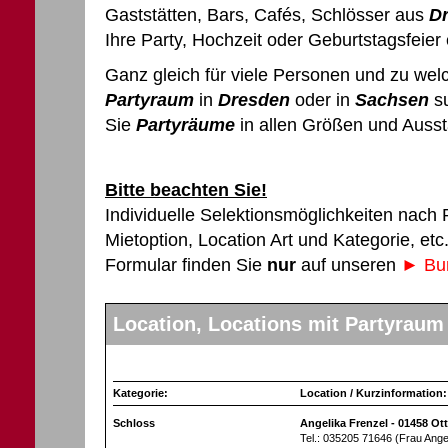
Gaststätten, Bars, Cafés, Schlösser aus
D
Ihre Party, Hochzeit oder Geburtstagsfeie
Ganz gleich für viele Personen und zu wel
Partyraum
in
Dresden
oder in
Sachsen
su
Sie
Partyräume
in allen Größen und Ausst
Bitte beachten Sie!
Individuelle Selektionsmöglichkeiten nach
Mietoption, Location Art und Kategorie, et
Formular finden Sie
nur
auf unseren
► Bun
Location, Locations mit Partyraum
Kategorie:
Location / Kurzinformation:
Schloss
Angelika Frenzel - 01458 Ot
Tel.: 035205 71646 (Frau Ange