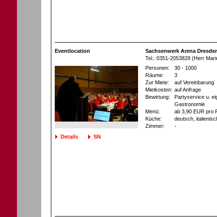
Eventlocation
Sachsenwerk Arena Dresden
Tel.: 0351-2053828 (Herr Mari
Personen:
30 - 1000
Räume:
3
Zur Miete:
auf Vereinbarung
Mietkosten:
auf Anfrage
Bewirtung:
Partyservice u. e
Gastronomie
Menü:
ab 3,90 EUR pro 
Küche:
deutsch, italienisc
Zimmer:
-
Details
SN