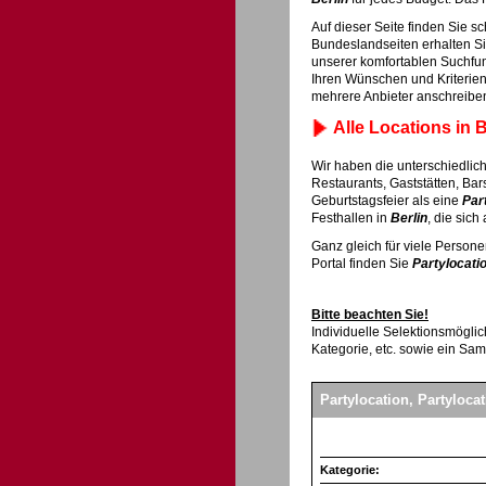
Auf dieser Seite finden Sie s
Bundeslandseiten erhalten Si
unserer komfortablen Suchfu
Ihren Wünschen und Kriterie
mehrere Anbieter anschreiben.
Alle Locations in B
Wir haben die unterschiedlich
Restaurants, Gaststätten, Bars
Geburtstagsfeier als eine
Par
Festhallen in
Berlin
, die sich
Ganz gleich für viele Person
Portal finden Sie
Partylocati
Bitte beachten Sie!
Individuelle Selektionsmöglic
Kategorie, etc. sowie ein Sa
Partylocation, Partylocat
Kategorie: