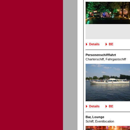
Details
BE
Personenschifffahrt
Charterschiff
, Fahrgastschiff
Details
BE
Bar, Lounge
Schiff
, Eventlocation