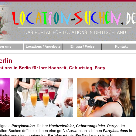
ber uns
Locations / Angebote
Eintrag / Preise
Kontakt
erlin
tions in Berlin für Ihre Hochzeit, Geburtstag, Party
eignete
Partylocation
für Ihre
Hochzeitsfeier
,
Geburtstagsfeier
,
Party
oder
ation-Suchen.de“ bietet Ihnen eine große Auswahl an schönen
Partylocations
in
 Finden von einer geeigneten
Partylocation
in
Berlin
ist ganz einfach!