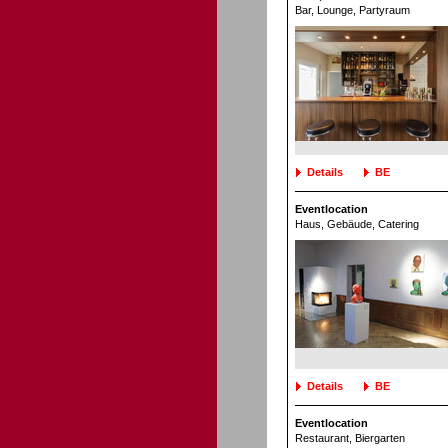
Bar, Lounge
, Partyraum
Details
BE
Eventlocation
Haus, Gebäude
, Catering
Details
BE
Eventlocation
Restaurant
, Biergarten