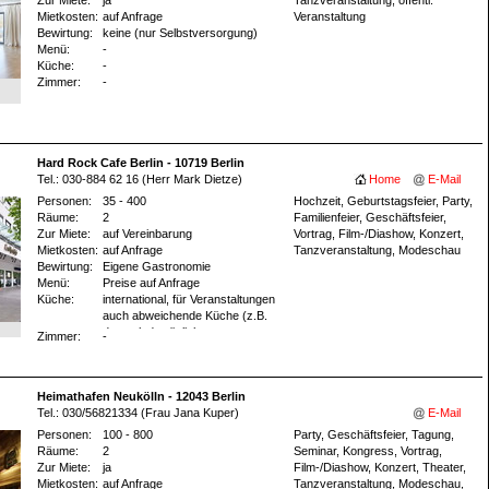
Mietkosten:
auf Anfrage
Veranstaltung
Bewirtung:
keine (nur Selbstversorgung)
Menü:
-
Küche:
-
Zimmer:
-
Hard Rock Cafe Berlin - 10719 Berlin
Tel.: 030-884 62 16 (Herr Mark Dietze)
Home
E-Mail
Personen:
35 - 400
Hochzeit, Geburtstagsfeier, Party,
Räume:
2
Familienfeier, Geschäftsfeier,
Zur Miete:
auf Vereinbarung
Vortrag, Film-/Diashow, Konzert,
Mietkosten:
auf Anfrage
Tanzveranstaltung, Modeschau
Bewirtung:
Eigene Gastronomie
Menü:
Preise auf Anfrage
Küche:
international, für Veranstaltungen
auch abweichende Küche (z.B.
deutsche) möglich.
Zimmer:
-
Heimathafen Neukölln - 12043 Berlin
Tel.: 030/56821334 (Frau Jana Kuper)
E-Mail
Personen:
100 - 800
Party, Geschäftsfeier, Tagung,
Räume:
2
Seminar, Kongress, Vortrag,
Zur Miete:
ja
Film-/Diashow, Konzert, Theater,
Mietkosten:
auf Anfrage
Tanzveranstaltung, Modeschau,