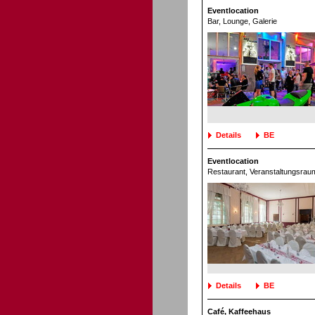
Eventlocation
Bar, Lounge
, Galerie
Details
BE
Eventlocation
Restaurant
, Veranstaltungsrau
Details
BE
Café, Kaffeehaus