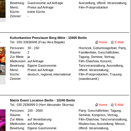
Bewirtung:
Gastronomie auf Anfrage
Ausstellung, öffentl. Veranstaltung,
Menü:
Preise auf Anfrage
Film-/Fotoproduktion
Küche:
keine Küche
Zimmer:
-
Kulturkantine Prenzlauer Berg-Mitte - 10405 Berlin
m
Tel.: 030-33936948 (Frau Vera Böpple)
Home
E-Mail
Personen:
30 - 150
Hochzeit, Geburtstagsfeier, Party,
Räume:
2
Familienfeier, Geschäftsfeier,
Zur Miete:
ja
Tagung, Seminar, Vortrag,
Mietkosten:
auf Anfrage
Film-/Diashow, Konzert,
Bewirtung:
Eigene Gastronomie
Tanzveranstaltung, Ausstellung,
Menü:
Preise auf Anfrage
öffentl. Veranstaltung,
Küche:
deutsch, regional, international
Film-/Fotoproduktion, Trauung
Zimmer:
-
(standesamtl.)
Matrix Event Location Berlin - 10245 Berlin
Tel.: 030 2936999 0 (Herr Alexander Skornia)
Home
E-Mail
Personen:
100 - 2000
Party, Geschäftsfeier, Tagung,
Räume:
8
Seminar, Kongress, Vortrag,
Zur Miete:
auf Vereinbarung
Film-/Diashow, Tanzveranstaltung,
Mietkosten:
auf Anfrage
Modeschau, Ausstellung, Messe,
Bewirtung:
Eigene Gastronomie
öffentl. Veranstaltung,