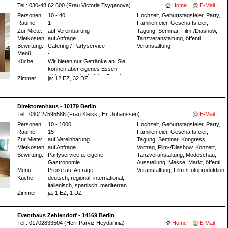
Tel.: 030-48 62 600 (Frau Victoria Tsyganova)
Home
E-Mail
Personen:
10 - 40
Hochzeit, Geburtstagsfeier, Party,
Räume:
1
Familienfeier, Geschäftsfeier,
Zur Miete:
auf Vereinbarung
Tagung, Seminar, Film-/Diashow,
Mietkosten:
auf Anfrage
Tanzveranstaltung, öffentl.
Bewirtung:
Catering / Partyservice
Veranstaltung
Menü:
-
Küche:
Wir bieten nur Getränke an. Sie
können aber eigenes Essen
mitbringen oder bei der Catering
Zimmer:
ja
: 12 EZ
, 32 DZ
Firma bestellen lassen.
Direktorenhaus - 10179 Berlin
Tel.: 030/ 27595586 (Frau Kleiss , Hr. Johanssen)
E-Mail
Personen:
10 - 1000
Hochzeit, Geburtstagsfeier, Party,
Räume:
15
Familienfeier, Geschäftsfeier,
Zur Miete:
auf Vereinbarung
Tagung, Seminar, Kongress,
Mietkosten:
auf Anfrage
Vortrag, Film-/Diashow, Konzert,
Bewirtung:
Partyservice u. eigene
Tanzveranstaltung, Modeschau,
Gastronomie
Ausstellung, Messe, Markt, öffentl.
Menü:
Preise auf Anfrage
Veranstaltung, Film-/Fotoproduktion
Küche:
deutsch, regional, international,
italienisch, spanisch, mediterran
Zimmer:
ja
: 1 EZ
, 1 DZ
Eventhaus Zehlendorf - 14169 Berlin
Tel.: 01702833504 (Herr Parviz Heydarinia)
Home
E-Mail