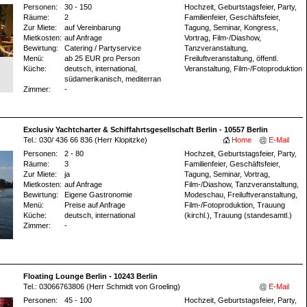
Personen:
30 - 150
Hochzeit, Geburtstagsfeier, Party,
Räume:
2
Familienfeier, Geschäftsfeier,
Zur Miete:
auf Vereinbarung
Tagung, Seminar, Kongress,
Mietkosten:
auf Anfrage
Vortrag, Film-/Diashow,
Bewirtung:
Catering / Partyservice
Tanzveranstaltung,
Menü:
ab 25 EUR pro Person
Freiluftveranstaltung, öffentl.
Küche:
deutsch, international,
Veranstaltung, Film-/Fotoproduktion
südamerikanisch, mediterran
Zimmer:
-
Exclusiv Yachtcharter & Schiffahrtsgesellschaft Berlin - 10557 Berlin
Tel.: 030/ 436 66 836 (Herr Klopitzke)
Home
E-Mail
Personen:
2 - 80
Hochzeit, Geburtstagsfeier, Party,
Räume:
3
Familienfeier, Geschäftsfeier,
Zur Miete:
ja
Tagung, Seminar, Vortrag,
Mietkosten:
auf Anfrage
Film-/Diashow, Tanzveranstaltung,
Bewirtung:
Eigene Gastronomie
Modeschau, Freiluftveranstaltung,
Menü:
Preise auf Anfrage
Film-/Fotoproduktion, Trauung
Küche:
deutsch, international
(kirchl.), Trauung (standesamtl.)
Zimmer:
-
Floating Lounge Berlin - 10243 Berlin
Tel.: 03066763806 (Herr Schmidt von Groeling)
E-Mail
Personen:
45 - 100
Hochzeit, Geburtstagsfeier, Party,