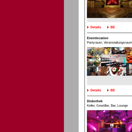
Details
BE
Eventlocation
Partyraum
, Veranstaltungsrau
Details
BE
Diskothek
Keller, Gewölbe
, Bar, Lounge