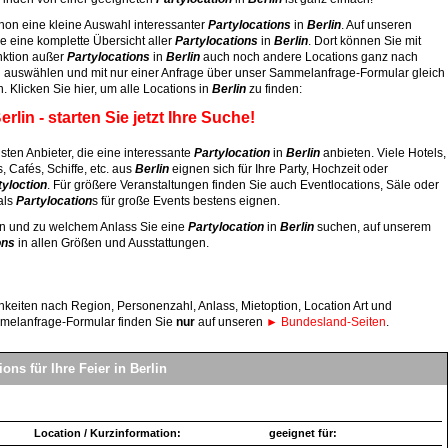
chon eine kleine Auswahl interessanter
Partylocations
in
Berlin
. Auf unseren
e eine komplette Übersicht aller
Partylocations
in
Berlin
. Dort können Sie mit
nktion außer
Partylocations
in
Berlin
auch noch andere Locations ganz nach
n auswählen und mit nur einer Anfrage über unser Sammelanfrage-Formular gleich
 Klicken Sie hier, um alle Locations in
Berlin
zu finden:
erlin - starten Sie jetzt Ihre Suche!
sten Anbieter, die eine interessante
Partylocation
in
Berlin
anbieten. Viele Hotels,
, Cafés, Schiffe, etc. aus
Berlin
eignen sich für Ihre Party, Hochzeit oder
tyloction
. Für größere Veranstaltungen finden Sie auch Eventlocations, Säle oder
 als
Partylocation
s für große Events bestens eignen.
en und zu welchem Anlass Sie eine
Partylocation
in
Berlin
suchen, auf unserem
ons
in allen Größen und Ausstattungen.
hkeiten nach Region, Personenzahl, Anlass, Mietoption, Location Art und
mmelanfrage-Formular finden Sie
nur
auf unseren
► Bundesland-Seiten
.
ions für Ihre Feier in Berlin
Location / Kurzinformation:
geeignet für: