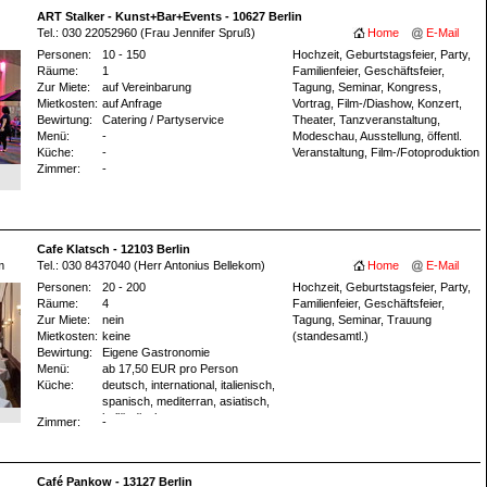
ART Stalker - Kunst+Bar+Events - 10627 Berlin
Tel.: 030 22052960 (Frau Jennifer Spruß)
Home
E-Mail
Personen:
10 - 150
Hochzeit, Geburtstagsfeier, Party,
Räume:
1
Familienfeier, Geschäftsfeier,
Zur Miete:
auf Vereinbarung
Tagung, Seminar, Kongress,
Mietkosten:
auf Anfrage
Vortrag, Film-/Diashow, Konzert,
Bewirtung:
Catering / Partyservice
Theater, Tanzveranstaltung,
Menü:
-
Modeschau, Ausstellung, öffentl.
Küche:
-
Veranstaltung, Film-/Fotoproduktion
Zimmer:
-
Cafe Klatsch - 12103 Berlin
m
Tel.: 030 8437040 (Herr Antonius Bellekom)
Home
E-Mail
Personen:
20 - 200
Hochzeit, Geburtstagsfeier, Party,
Räume:
4
Familienfeier, Geschäftsfeier,
Zur Miete:
nein
Tagung, Seminar, Trauung
Mietkosten:
keine
(standesamtl.)
Bewirtung:
Eigene Gastronomie
Menü:
ab 17,50 EUR pro Person
Küche:
deutsch, international, italienisch,
spanisch, mediterran, asiatisch,
holländisch
Zimmer:
-
Café Pankow - 13127 Berlin