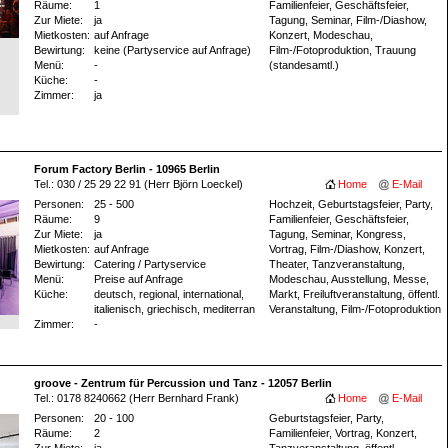
Räume:
1
Familienfeier, Geschäftsfeier,
Zur Miete:
ja
Tagung, Seminar, Film-/Diashow,
Mietkosten:
auf Anfrage
Konzert, Modeschau,
Bewirtung:
keine (Partyservice auf Anfrage)
Film-/Fotoproduktion, Trauung
Menü:
-
(standesamtl.)
Küche:
-
Zimmer:
ja
Forum Factory Berlin - 10965 Berlin
Tel.: 030 / 25 29 22 91 (Herr Björn Loeckel)
Home
E-Mail
Personen:
25 - 500
Hochzeit, Geburtstagsfeier, Party,
Räume:
9
Familienfeier, Geschäftsfeier,
Zur Miete:
ja
Tagung, Seminar, Kongress,
Mietkosten:
auf Anfrage
Vortrag, Film-/Diashow, Konzert,
Bewirtung:
Catering / Partyservice
Theater, Tanzveranstaltung,
Menü:
Preise auf Anfrage
Modeschau, Ausstellung, Messe,
Küche:
deutsch, regional, international,
Markt, Freiluftveranstaltung, öffentl.
italienisch, griechisch, mediterran
Veranstaltung, Film-/Fotoproduktion
Zimmer:
-
groove - Zentrum für Percussion und Tanz - 12057 Berlin
Tel.: 0178 8240662 (Herr Bernhard Frank)
Home
E-Mail
Personen:
20 - 100
Geburtstagsfeier, Party,
Räume:
2
Familienfeier, Vortrag, Konzert,
Zur Miete:
ja
Tanzveranstaltung, öffentl.