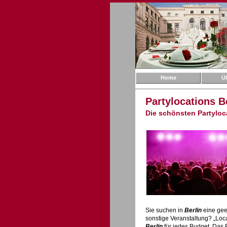
Home
Ü
Partylocations B
Die schönsten Partyloca
Sie suchen in
Berlin
eine ge
sonstige Veranstaltung? „Loc
Berlin
für jedes Budget. Das