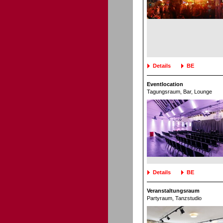
Details
BE
Eventlocation
Tagungsraum
, Bar, Lounge
Details
BE
Veranstaltungsraum
Partyraum
, Tanzstudio