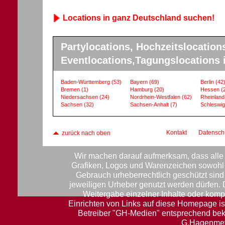
Locations in ganz Deutschland suchen!
Partylocations, Hochzeitslocation
Eventlocations,Tagungslocations 
Baden-Württemberg
(53)
Bayern
(69)
Berlin
(42
Bremen
(1)
Hamburg
(20)
Hessen
(
Niedersachsen
(24)
Nordrhein-Westfalen
(62)
Rheinland
Sachsen
(32)
Sachsen-Anhalt
(7)
Schleswig
Kontakt
Datensch
zurück nach oben
Wir machen darauf aufmerksam, dass alle 
Grafiken, Logos und Warenzeichen sowohl f
Gebrauch urheberrechtlich geschützt sin
jeweiligen Urheber genutzt werden dürfen.
Weitergabe einzelner Inhalte oder komple
Einrichten von Links auf diese Homepage ist
Betreiber "GH-Medien" entsprechend be
G.Hagenmey