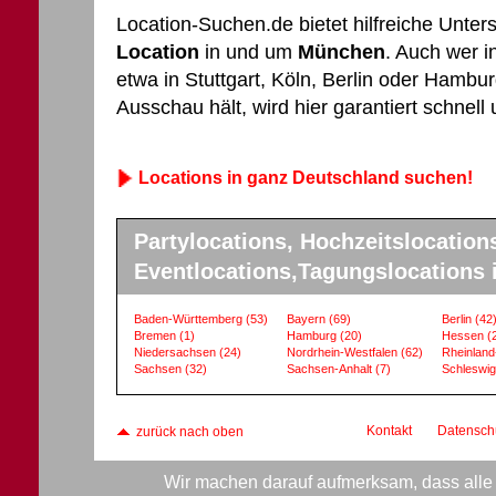
Location-Suchen.de bietet hilfreiche Unter
Location
in und um
München
. Auch wer 
etwa in Stuttgart, Köln, Berlin oder Hamb
Ausschau hält, wird hier garantiert schnel
Locations in ganz Deutschland suchen!
Partylocations, Hochzeitslocation
Eventlocations,Tagungslocations 
Baden-Württemberg
(53)
Bayern
(69)
Berlin
(42
Bremen
(1)
Hamburg
(20)
Hessen
(
Niedersachsen
(24)
Nordrhein-Westfalen
(62)
Rheinland
Sachsen
(32)
Sachsen-Anhalt
(7)
Schleswig
Kontakt
Datensch
zurück nach oben
Wir machen darauf aufmerksam, dass alle 