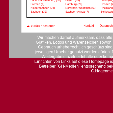
Baden-Württemberg
(53)
Bayern
(69)
Berlin
(42
Bremen
(1)
Hamburg
(20)
Hessen
(
Niedersachsen
(24)
Nordrhein-Westfalen
(62)
Rheinland
Sachsen
(32)
Sachsen-Anhalt
(7)
Schleswig
Kontakt
Datensch
zurück nach oben
Wir machen darauf aufmerksam, dass alle 
Grafiken, Logos und Warenzeichen sowohl f
Gebrauch urheberrechtlich geschützt sin
jeweiligen Urheber genutzt werden dürfen.
Weitergabe einzelner Inhalte oder komple
Einrichten von Links auf diese Homepage ist
Betreiber "GH-Medien" entsprechend be
G.Hagenmey