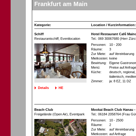
Frankfurt am Main
Kategorie:
Location / Kurzinformation:
Schiff
Hotel Restaurant Café Main
Restaurantschiff
, Eventlocation
Tel.: 069 30067680 (Herr Zürc
Personen:
10 - 200
Räume:
3
Zur Miete:
auf Vereinbarung
Mietkosten:
keine
Bewirtung:
Eigene Gastronom
Menü:
Preise auf Anfrag
Küche:
deutsch, regional, 
italienisch, medite
Zimmer:
ja
: 8 EZ
, 11 DZ
Details
HE
Beach-Club
Mookai Beach Club Hanau 
Freigelände (Open Air)
, Eventpark
Tel.: 06184 2058764 (Frau Gü
Personen:
10 - 2500
Räume:
2
Zur Miete:
auf Vereinbarung
Mietkosten:
auf Anfrage