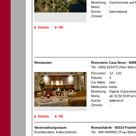
Bewirtung:
Gastronomie auf 
Menü:
-
Küche:
international
Zimmer:
-
Details
HE
Restaurant
Ristorante Casa Nova - 605
Tel.: (069) 632473 (Herr Mar
Personen:
12 - 120
Räume:
4
Zur Miete:
nein
Mietkosten:
keine
Bewirtung:
Eigene Gastronom
Menü:
ab 32,50 EUR pro
Küche:
italienisch
Zimmer:
-
Details
HE
Veranstaltungsraum
Romanfabrik - 60314 Frankf
Eventlocation
, Kulturzentrum
Tel.: 069-4940902 (Frau Büker