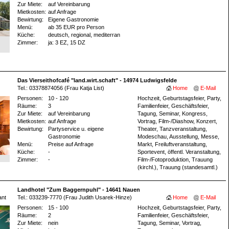
Zur Miete:
auf Vereinbarung
Mietkosten:
auf Anfrage
Bewirtung:
Eigene Gastronomie
Menü:
ab 35 EUR pro Person
Küche:
deutsch, regional, mediterran
Zimmer:
ja
: 3 EZ
, 15 DZ
Das Vierseithofcafé "land.wirt.schaft" - 14974 Ludwigsfelde
Tel.: 03378874056 (Frau Katja List)
Home
E-Mail
Personen:
10 - 120
Hochzeit, Geburtstagsfeier, Party,
Räume:
3
Familienfeier, Geschäftsfeier,
Zur Miete:
auf Vereinbarung
Tagung, Seminar, Kongress,
Mietkosten:
auf Anfrage
Vortrag, Film-/Diashow, Konzert,
Bewirtung:
Partyservice u. eigene
Theater, Tanzveranstaltung,
Gastronomie
Modeschau, Ausstellung, Messe,
Menü:
Preise auf Anfrage
Markt, Freiluftveranstaltung,
Küche:
-
Sportevent, öffentl. Veranstaltung,
Zimmer:
-
Film-/Fotoproduktion, Trauung
(kirchl.), Trauung (standesamtl.)
Landhotel "Zum Baggernpuhl" - 14641 Nauen
ant
Tel.: 033239-7770 (Frau Judith Usarek-Hinze)
Home
E-Mail
Personen:
15 - 100
Hochzeit, Geburtstagsfeier, Party,
Räume:
2
Familienfeier, Geschäftsfeier,
Zur Miete:
nein
Tagung, Seminar, Vortrag,