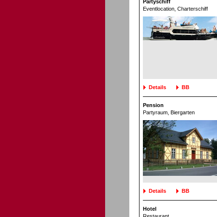
Partyschiff
Eventlocation
, Charterschiff
Details
BB
Pension
Partyraum
, Biergarten
Details
BB
Hotel
Restaurant