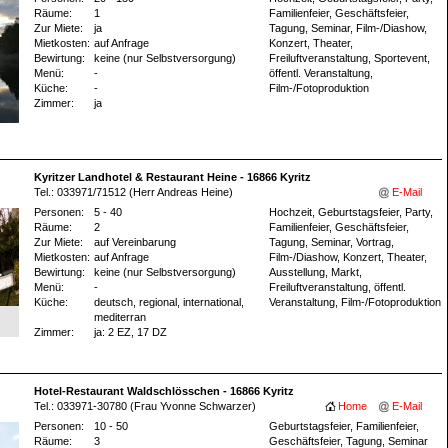
Räume:
1
Familienfeier, Geschäftsfeier,
Zur Miete:
ja
Tagung, Seminar, Film-/Diashow,
Mietkosten:
auf Anfrage
Konzert, Theater,
Bewirtung:
keine (nur Selbstversorgung)
Freiluftveranstaltung, Sportevent,
Menü:
-
öffentl. Veranstaltung,
Küche:
-
Film-/Fotoproduktion
Zimmer:
ja
Kyritzer Landhotel & Restaurant Heine - 16866 Kyritz
Tel.: 033971/71512 (Herr Andreas Heine)
E-Mail
Personen:
5 - 40
Hochzeit, Geburtstagsfeier, Party,
Räume:
2
Familienfeier, Geschäftsfeier,
Zur Miete:
auf Vereinbarung
Tagung, Seminar, Vortrag,
Mietkosten:
auf Anfrage
Film-/Diashow, Konzert, Theater,
Bewirtung:
keine (nur Selbstversorgung)
Ausstellung, Markt,
Menü:
-
Freiluftveranstaltung, öffentl.
Küche:
deutsch, regional, international,
Veranstaltung, Film-/Fotoproduktion
mediterran
Zimmer:
ja
: 2 EZ
, 17 DZ
Hotel-Restaurant Waldschlösschen - 16866 Kyritz
Tel.: 033971-30780 (Frau Yvonne Schwarzer)
Home
E-Mail
Personen:
10 - 50
Geburtstagsfeier, Familienfeier,
Räume:
3
Geschäftsfeier, Tagung, Seminar