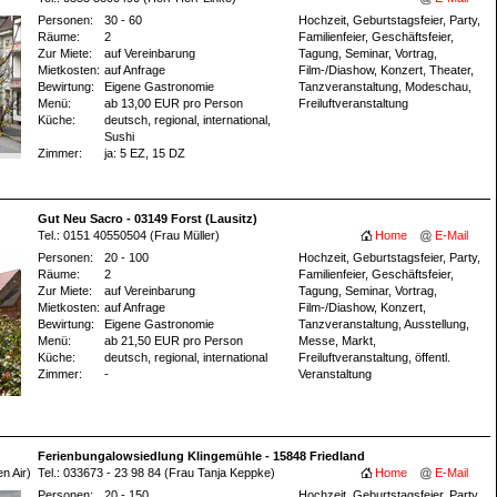
Personen:
30 - 60
Hochzeit, Geburtstagsfeier, Party,
Räume:
2
Familienfeier, Geschäftsfeier,
Zur Miete:
auf Vereinbarung
Tagung, Seminar, Vortrag,
Mietkosten:
auf Anfrage
Film-/Diashow, Konzert, Theater,
Bewirtung:
Eigene Gastronomie
Tanzveranstaltung, Modeschau,
Menü:
ab 13,00 EUR pro Person
Freiluftveranstaltung
Küche:
deutsch, regional, international,
Sushi
Zimmer:
ja
: 5 EZ
, 15 DZ
Gut Neu Sacro - 03149 Forst (Lausitz)
Tel.: 0151 40550504 (Frau Müller)
Home
E-Mail
Personen:
20 - 100
Hochzeit, Geburtstagsfeier, Party,
Räume:
2
Familienfeier, Geschäftsfeier,
Zur Miete:
auf Vereinbarung
Tagung, Seminar, Vortrag,
Mietkosten:
auf Anfrage
Film-/Diashow, Konzert,
Bewirtung:
Eigene Gastronomie
Tanzveranstaltung, Ausstellung,
Menü:
ab 21,50 EUR pro Person
Messe, Markt,
Küche:
deutsch, regional, international
Freiluftveranstaltung, öffentl.
Zimmer:
-
Veranstaltung
Ferienbungalowsiedlung Klingemühle - 15848 Friedland
n Air)
Tel.: 033673 - 23 98 84 (Frau Tanja Keppke)
Home
E-Mail
Personen:
20 - 150
Hochzeit, Geburtstagsfeier, Party,