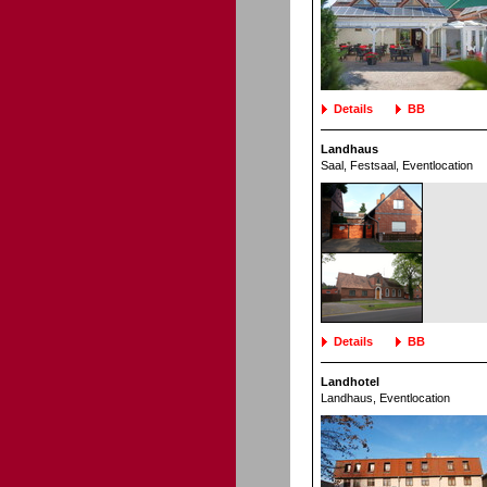
Details
BB
Landhaus
Saal, Festsaal
, Eventlocation
Details
BB
Landhotel
Landhaus
, Eventlocation