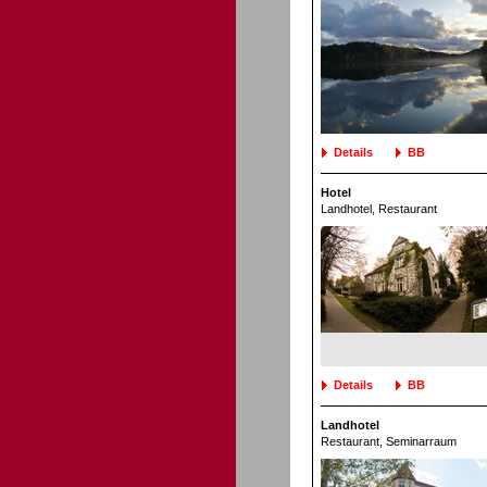
Details
BB
Hotel
Landhotel
, Restaurant
Details
BB
Landhotel
Restaurant
, Seminarraum