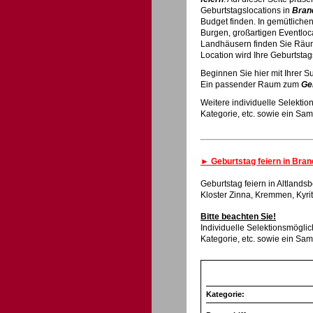
Geburtstagslocations in
Bran
Budget finden. In gemütliche
Burgen, großartigen Eventloc
Landhäusern finden Sie Räu
Location wird Ihre Geburtsta
Beginnen Sie hier mit Ihrer 
Ein passender Raum zum
Ge
Weitere individuelle Selektio
Kategorie, etc. sowie ein Sa
► Geburtstag feiern in Bra
Geburtstag feiern in Altland
Kloster Zinna, Kremmen, Kyr
Bitte beachten Sie!
Individuelle Selektionsmöglic
Kategorie, etc. sowie ein Sa
Kategorie: