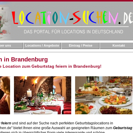
ber uns
Locations / Angebote
Eintrag / Preise
Kontakt
n in Brandenburg
te Location zum Geburtstag feiern in Brandenburg!
g
feiern
und sind auf der Suche nach perfekten Geburtstagslocations in
chen.de" bietet Ihnen eine große Auswahl an geeigneten Räumen zum
Geburtstag
entieren sich in übersichtlicher Form viele interessante und schöne