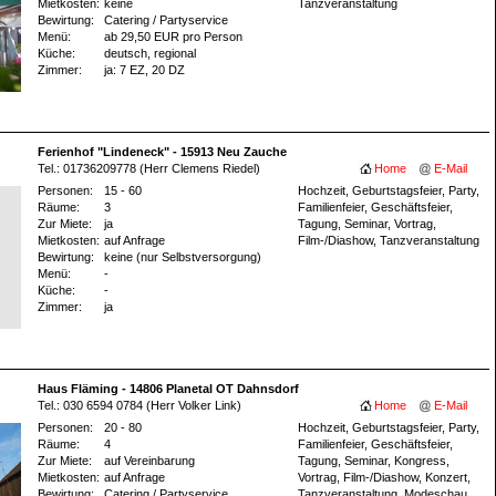
Mietkosten:
keine
Tanzveranstaltung
Bewirtung:
Catering / Partyservice
Menü:
ab 29,50 EUR pro Person
Küche:
deutsch, regional
Zimmer:
ja
: 7 EZ
, 20 DZ
Ferienhof "Lindeneck" - 15913 Neu Zauche
Tel.: 01736209778 (Herr Clemens Riedel)
Home
E-Mail
Personen:
15 - 60
Hochzeit, Geburtstagsfeier, Party,
Räume:
3
Familienfeier, Geschäftsfeier,
Zur Miete:
ja
Tagung, Seminar, Vortrag,
Mietkosten:
auf Anfrage
Film-/Diashow, Tanzveranstaltung
Bewirtung:
keine (nur Selbstversorgung)
Menü:
-
Küche:
-
Zimmer:
ja
Haus Fläming - 14806 Planetal OT Dahnsdorf
Tel.: 030 6594 0784 (Herr Volker Link)
Home
E-Mail
Personen:
20 - 80
Hochzeit, Geburtstagsfeier, Party,
Räume:
4
Familienfeier, Geschäftsfeier,
Zur Miete:
auf Vereinbarung
Tagung, Seminar, Kongress,
Mietkosten:
auf Anfrage
Vortrag, Film-/Diashow, Konzert,
Bewirtung:
Catering / Partyservice
Tanzveranstaltung, Modeschau,