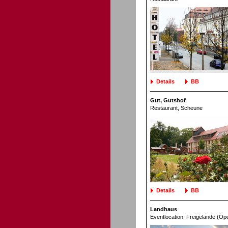
Details
BB
Gut, Gutshof
Restaurant
, Scheune
Details
BB
Landhaus
Eventlocation
, Freigelände (Ope