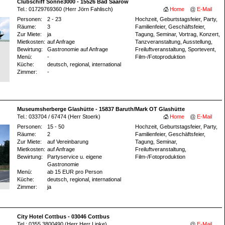
Clubschiff Sonne3000 - 15526 Bad Saarow
Tel.: 01729769360 (Herr Jörn Fahlisch)
Home
E-Mail
Personen:
2 - 23
Hochzeit, Geburtstagsfeier, Party,
Räume:
3
Familienfeier, Geschäftsfeier,
Zur Miete:
ja
Tagung, Seminar, Vortrag, Konzert,
Mietkosten:
auf Anfrage
Tanzveranstaltung, Ausstellung,
Bewirtung:
Gastronomie auf Anfrage
Freiluftveranstaltung, Sportevent,
Menü:
-
Film-/Fotoproduktion
Küche:
deutsch, regional, international
Zimmer:
-
Museumsherberge Glashütte - 15837 Baruth/Mark OT Glashütte
Tel.: 033704 / 67474 (Herr Stoerk)
Home
E-Mail
Personen:
15 - 50
Hochzeit, Geburtstagsfeier, Party,
Räume:
2
Familienfeier, Geschäftsfeier,
Zur Miete:
auf Vereinbarung
Tagung, Seminar,
Mietkosten:
auf Anfrage
Freiluftveranstaltung,
Bewirtung:
Partyservice u. eigene
Film-/Fotoproduktion
Gastronomie
Menü:
ab 15 EUR pro Person
Küche:
deutsch, regional, international
Zimmer:
ja
City Hotel Cottbus - 03046 Cottbus
Tel.: 0355 3800490 (Herr Herr Linke)
E-Mail