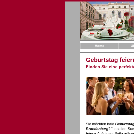
Home
Ü
Geburtstag feier
Finden Sie eine perfek
Sie möchten bald
Geburtsta
Brandenburg
? "Location-Su
feiern
. Auf dieser Seite präs