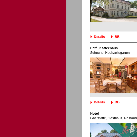
Details
BB
Café, Kaffeehaus
Scheune
, Hochzeitsgarten
Details
BB
Hotel
Gaststätte, Gasthaus
, Restaur