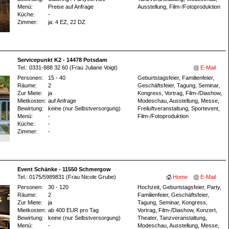
Menü:
Preise auf Anfrage
Ausstellung, Film-/Fotoproduktion
Küche:
-
Zimmer:
ja
: 4 EZ
, 22 DZ
Servicepunkt K2 - 14478 Potsdam
Tel.: 0331-888 32 60 (Frau Juliane Voigt)
E-Mail
Personen:
15 - 40
Geburtstagsfeier, Familienfeier,
Räume:
2
Geschäftsfeier, Tagung, Seminar,
Zur Miete:
ja
Kongress, Vortrag, Film-/Diashow,
Mietkosten:
auf Anfrage
Modeschau, Ausstellung, Messe,
Bewirtung:
keine (nur Selbstversorgung)
Freiluftveranstaltung, Sportevent,
Menü:
-
Film-/Fotoproduktion
Küche:
-
Zimmer:
-
Event Schänke - 11550 Schmergow
Tel.: 0175/5989831 (Frau Nicole Grube)
Home
E-Mail
Personen:
30 - 120
Hochzeit, Geburtstagsfeier, Party,
Räume:
2
Familienfeier, Geschäftsfeier,
Zur Miete:
ja
Tagung, Seminar, Kongress,
Mietkosten:
ab 400 EUR pro Tag
Vortrag, Film-/Diashow, Konzert,
Bewirtung:
keine (nur Selbstversorgung)
Theater, Tanzveranstaltung,
Menü:
-
Modeschau, Ausstellung, Messe,