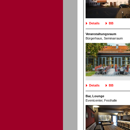
Details
BB
Veranstaltungsraum
Bürgerhaus
, Seminarraum
Details
BB
Bar, Lounge
Eventcenter
, Festhalle