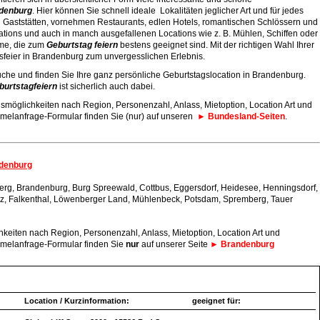
denburg
. Hier können Sie schnell ideale Lokalitäten jeglicher Art und für jedes
n Gaststätten, vornehmen Restaurants, edlen Hotels, romantischen Schlössern und
ations und auch in manch ausgefallenen Locations wie z. B. Mühlen, Schiffen oder
me, die zum
Geburtstag
feiern
bestens geeignet sind. Mit der richtigen Wahl Ihrer
gsfeier in Brandenburg zum unvergesslichen Erlebnis.
Suche und finden Sie Ihre ganz persönliche Geburtstagslocation in Brandenburg.
burtstag
feiern
ist sicherlich auch dabei.
nsmöglichkeiten nach Region, Personenzahl, Anlass, Mietoption, Location Art und
mmelanfrage-Formular finden Sie (nur) auf unseren
► Bundesland-Seiten
.
ndenburg
sberg, Brandenburg, Burg Spreewald, Cottbus, Eggersdorf, Heidesee, Henningsdorf,
itz, Falkenthal, Löwenberger Land, Mühlenbeck, Potsdam, Spremberg, Tauer
hkeiten nach Region, Personenzahl, Anlass, Mietoption, Location Art und
mmelanfrage-Formular finden Sie
nur
auf unserer Seite
► Brandenburg
Location / Kurzinformation:
geeignet für: