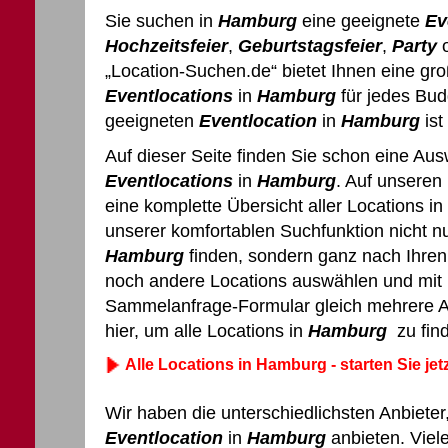
Sie suchen in
Hamburg
eine geeignete
Ev
Hochzeitsfeier
,
Geburtstagsfeier
,
Party
o
„Location-Suchen.de“ bietet Ihnen eine g
Eventlocations
in
Hamburg
für jedes Bud
geeigneten
Eventlocation
in
Hamburg
ist
Auf dieser Seite finden Sie schon eine Aus
Eventlocations
in
Hamburg
. Auf unseren
eine komplette Übersicht aller Locations i
unserer komfortablen Suchfunktion nicht n
Hamburg
finden, sondern ganz nach Ihre
noch andere Locations auswählen und mit 
Sammelanfrage-Formular gleich mehrere An
hier, um alle Locations in
Hamburg
zu fin
Alle Locations in Hamburg - starten Sie jet
Wir haben die unterschiedlichsten Anbieter,
Eventlocation
in
Hamburg
anbieten. Viele