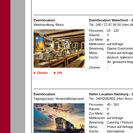
Eventlocation
Eventlocation Waterfront -
Weinhandlung
, Bistro
Tel.: 040 / 27 87 96 50 (Herr A
Personen:
15 - 120
Räume:
3
Zur Miete:
ja
Mietkosten:
auf Anfrage
Bewirtung:
Eigene Gastronom
Menü:
Preise auf Anfrag
Küche:
deutsch, italienis
div. genauere Ang
Anfrage
Zimmer:
-
Details
HH
Eventlocation
Hafen Location Hamburg -
Tagungsraum
, Veranstaltungsraum
Tel.: 04032082802 (Herr Aron A
Personen:
40 - 350
Räume:
9
Zur Miete:
ja
Mietkosten:
auf Anfrage
Bewirtung:
Catering / Partyse
Menü:
Preise auf Anfrag
Küche:
international