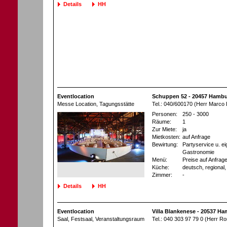
Details
HH
Eventlocation
Schuppen 52 - 20457 Hamb
Messe Location
, Tagungsstätte
Tel.: 040/600170 (Herr Marco 
Personen:
250 - 3000
Räume:
1
Zur Miete:
ja
Mietkosten:
auf Anfrage
Bewirtung:
Partyservice u. e
Gastronomie
Menü:
Preise auf Anfrag
Küche:
deutsch, regional, 
Zimmer:
-
Details
HH
Eventlocation
Villa Blankenese - 20537 H
Saal, Festsaal
, Veranstaltungsraum
Tel.: 040 303 97 79 0 (Herr R