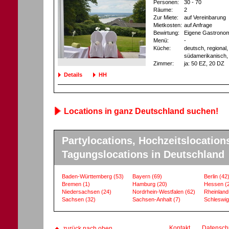
Personen:
30 - 70
Räume:
2
Zur Miete:
auf Vereinbarung
Mietkosten:
auf Anfrage
Bewirtung:
Eigene Gastronom
Menü:
-
Küche:
deutsch, regional, 
südamerikanisch,
Zimmer:
ja
: 50 EZ
, 20 DZ
Details
HH
Locations in ganz Deutschland suchen!
Partylocations, Hochzeitslocation
Tagungslocations in Deutschland
Baden-Württemberg
(53)
Bayern
(69)
Berlin
(42
Bremen
(1)
Hamburg
(20)
Hessen
(
Niedersachsen
(24)
Nordrhein-Westfalen
(62)
Rheinland
Sachsen
(32)
Sachsen-Anhalt
(7)
Schleswig
Kontakt
Datensch
zurück nach oben