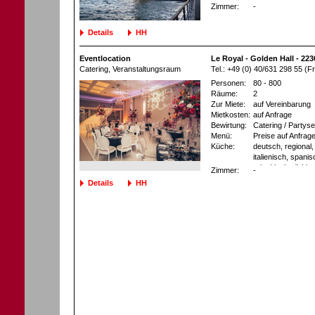
Zimmer:
-
Details
HH
Eventlocation
Le Royal - Golden Hall - 2
Catering
, Veranstaltungsraum
Tel.: +49 (0) 40/631 298 55 
Personen:
80 - 800
Räume:
2
Zur Miete:
auf Vereinbarung
Mietkosten:
auf Anfrage
Bewirtung:
Catering / Partyse
Menü:
Preise auf Anfrag
Küche:
deutsch, regional, 
italienisch, spani
griechisch, türkis
Zimmer:
-
chinesisch, thailä
Details
HH
südamerikanisch, 
asiatisch