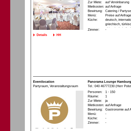
Zur Miete:
auf Vereinbarung
Mietkosten:
auf Anfrage
Bewirtung:
Catering / Partyse
Menü:
Preise auf Anfrag
Küche:
deutsch, internatio
griechisch, türkis
chinesisch, indisc
Zimmer:
-
asiatisch, Persis
Details
HH
Eventlocation
Panorama Lounge Hamburg
Partyraum
, Veranstaltungsraum
Tel.: 040 46777230 (Herr Polst
Personen:
1 - 150
Räume:
1
Zur Miete:
ja
Mietkosten:
auf Anfrage
Bewirtung:
Gastronomie auf 
Menü:
-
Küche:
-
Zimmer:
-