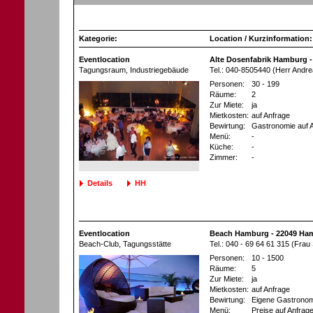
Kategorie:
Location / Kurzinformation:
Eventlocation
Alte Dosenfabrik Hamburg 
Tagungsraum
, Industriegebäude
Tel.: 040-8505440 (Herr Andre
Personen:
30 - 199
Räume:
2
Zur Miete:
ja
Mietkosten:
auf Anfrage
Bewirtung:
Gastronomie auf 
Menü:
-
Küche:
-
Zimmer:
-
Details
HH
Eventlocation
Beach Hamburg - 22049 Ha
Beach-Club
, Tagungsstätte
Tel.: 040 - 69 64 61 315 (Frau
Personen:
10 - 1500
Räume:
5
Zur Miete:
ja
Mietkosten:
auf Anfrage
Bewirtung:
Eigene Gastronom
Menü:
Preise auf Anfrag