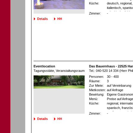
Küche:
deutsch, regional, 
italienisch, spani
griechisch, türkis
Zimmer:
-
chinesisch, thailä
Details
HH
südamerikanisch, 
asiatisch, Buffet
möglich
Eventlocation
Das Bauernhaus - 22525 H
Tagungsstätte
, Veranstaltungsraum
Tel.: 040-520 14 334 (Herr Ph
Personen:
30 - 400
Räume:
3
Zur Miete:
auf Vereinbarung
Mietkosten:
auf Anfrage
Bewirtung:
Eigene Gastronom
Menü:
Preise auf Anfrag
Küche:
regional, internatio
spanisch, französ
mediterran, asiati
Zimmer:
-
Details
HH