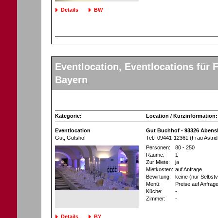
Details
BW
Eventlocation, Eventlocations für F
Bayern
Kategorie:
Location / Kurzinformation:
Eventlocation
Gut Buchhof - 93326 Abens
Gut, Gutshof
Tel.: 09441-12361 (Frau Astrid
Personen:
80 - 250
Räume:
1
Zur Miete:
ja
Mietkosten:
auf Anfrage
Bewirtung:
keine (nur Selbst
Menü:
Preise auf Anfrag
Küche:
-
Zimmer:
-
Details
BY