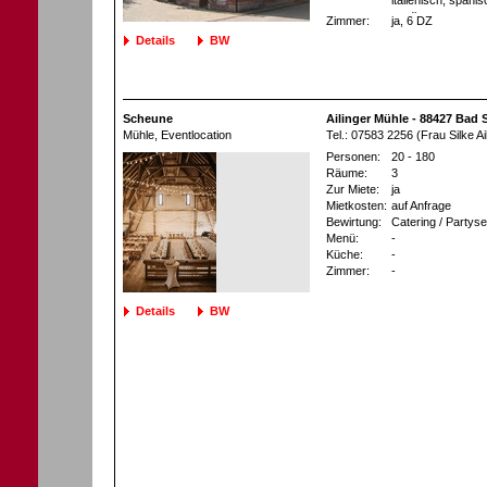
mediterran
Zimmer:
ja
, 6 DZ
Details
BW
Scheune
Ailinger Mühle - 88427 Bad
Mühle
, Eventlocation
Tel.: 07583 2256 (Frau Silke Ai
Personen:
20 - 180
Räume:
3
Zur Miete:
ja
Mietkosten:
auf Anfrage
Bewirtung:
Catering / Partyse
Menü:
-
Küche:
-
Zimmer:
-
Details
BW