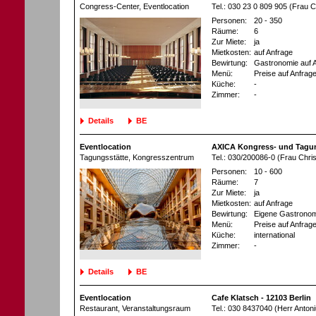
Congress-Center
, Eventlocation
Tel.: 030 23 0 809 905 (Frau 
Personen:
20 - 350
Räume:
6
Zur Miete:
ja
Mietkosten:
auf Anfrage
Bewirtung:
Gastronomie auf 
Menü:
Preise auf Anfrag
Küche:
-
Zimmer:
-
Details
BE
Eventlocation
AXICA Kongress- und Tagun
Tagungsstätte
, Kongresszentrum
Tel.: 030/200086-0 (Frau Chris
Personen:
10 - 600
Räume:
7
Zur Miete:
ja
Mietkosten:
auf Anfrage
Bewirtung:
Eigene Gastronom
Menü:
Preise auf Anfrag
Küche:
international
Zimmer:
-
Details
BE
Eventlocation
Cafe Klatsch - 12103 Berlin
Restaurant
, Veranstaltungsraum
Tel.: 030 8437040 (Herr Anton