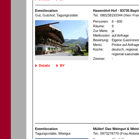
Eventlocation
Hasenöhrl-Hof - 83735 Bayri
Gut, Gutshof
, Tagungsstätte
Tel.: 080238193344 (Herr Fra
Personen:
6 - 600
Räume:
9
Zur Miete:
ja
Mietkosten:
auf Anfrage
Bewirtung:
Eigene Gastronom
Menü:
Preise auf Anfrag
Küche:
deutsch, regional, 
regional-saisonal
Zimmer:
-
Details
BY
Eventlocation
Müller! Das Weingut & Wein
Tagungsstätte
, Weingut
Tel.: 0973278770 (Frau Anton