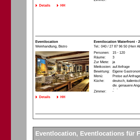
Details
HH
Eventlocation
Eventlocation Waterfront -
Weinhandlung
, Bistro
Tel.: 040 / 27 87 96 50 (Herr A
Personen:
15 - 120
Räume:
3
Zur Miete:
ja
Mietkosten:
auf Anfrage
Bewirtung:
Eigene Gastronom
Menü:
Preise auf Anfrag
Küche:
deutsch, italienis
div. genauere Ang
Anfrage
Zimmer:
-
Details
HH
Eventlocation, Eventlocations für F