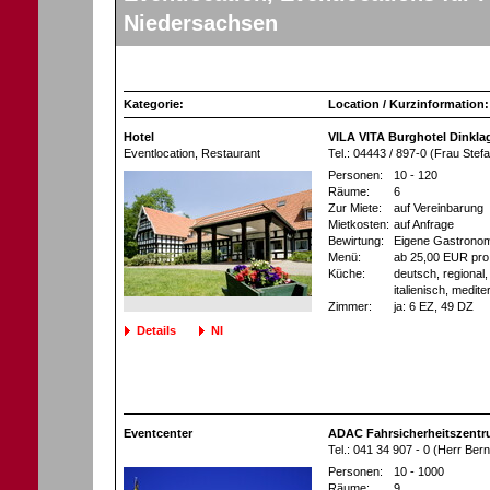
Niedersachsen
Kategorie:
Location / Kurzinformation:
Hotel
VILA VITA Burghotel Dinklag
Eventlocation
, Restaurant
Tel.: 04443 / 897-0 (Frau Stef
Personen:
10 - 120
Räume:
6
Zur Miete:
auf Vereinbarung
Mietkosten:
auf Anfrage
Bewirtung:
Eigene Gastronom
Menü:
ab 25,00 EUR pro
Küche:
deutsch, regional, 
italienisch, medite
Zimmer:
ja
: 6 EZ
, 49 DZ
Details
NI
Eventcenter
ADAC Fahrsicherheitszent
Tel.: 041 34 907 - 0 (Herr Ber
Personen:
10 - 1000
Räume:
9