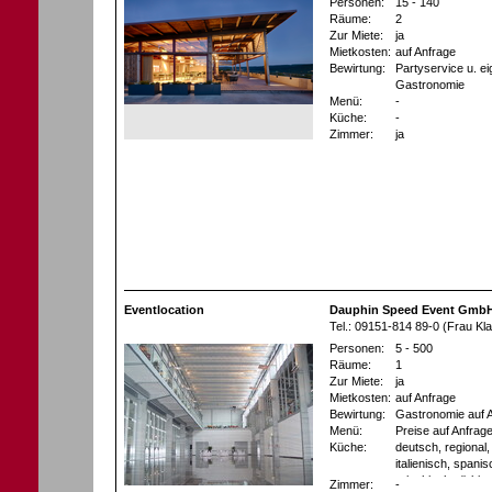
Personen:
15 - 140
Räume:
2
Zur Miete:
ja
Mietkosten:
auf Anfrage
Bewirtung:
Partyservice u. e
Gastronomie
Menü:
-
Küche:
-
Zimmer:
ja
Eventlocation
Dauphin Speed Event GmbH 
Tel.: 09151-814 89-0 (Frau Kl
Personen:
5 - 500
Räume:
1
Zur Miete:
ja
Mietkosten:
auf Anfrage
Bewirtung:
Gastronomie auf 
Menü:
Preise auf Anfrag
Küche:
deutsch, regional, 
italienisch, spani
griechisch, türkis
Zimmer:
-