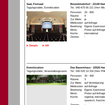
Saal, Festsaal
Besenbinderhof - 22149 Ha
Tagungsstätte
, Eventlocation
Tel.: 040-675 65 221 (Herr Mic
Personen:
20 - 800
Räume:
4
Zur Miete:
ja
Mietkosten:
auf Anfrage
Bewirtung:
Eigene Gastronom
Menü:
Preise auf Anfrag
Küche:
international
Zimmer:
-
Details
HH
Eventlocation
Das Bauernhaus - 22525 H
Tagungsstätte
, Veranstaltungsraum
Tel.: 040-520 14 334 (Herr Ph
Personen:
30 - 400
Räume:
3
Zur Miete:
auf Vereinbarung
Mietkosten:
auf Anfrage
Bewirtung:
Eigene Gastronom
Menü:
Preise auf Anfrag
Küche:
regional, internatio
spanisch, französ
mediterran, asiati
Zimmer:
-