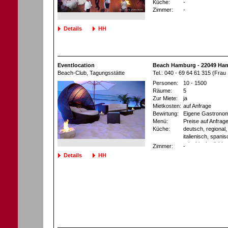
Küche:
-
Zimmer:
-
Details
HH
Eventlocation
Beach Hamburg - 22049 Ha
Beach-Club
, Tagungsstätte
Tel.: 040 - 69 64 61 315 (Frau
Personen:
10 - 1500
Räume:
5
Zur Miete:
ja
Mietkosten:
auf Anfrage
Bewirtung:
Eigene Gastronom
Menü:
Preise auf Anfrag
Küche:
deutsch, regional, 
italienisch, spani
griechisch, türkis
Zimmer:
-
chinesisch, thailä
Details
HH
südamerikanisch, 
asiatisch, Buffet
möglich