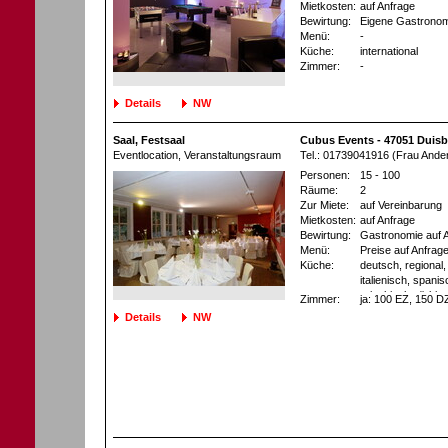
Mietkosten:
auf Anfrage
Bewirtung:
Eigene Gastronom
Menü:
-
Küche:
international
Zimmer:
-
Details
NW
Saal, Festsaal
Cubus Events - 47051 Duis
Eventlocation
, Veranstaltungsraum
Tel.: 01739041916 (Frau Ande
Personen:
15 - 100
Räume:
2
Zur Miete:
auf Vereinbarung
Mietkosten:
auf Anfrage
Bewirtung:
Gastronomie auf 
Menü:
Preise auf Anfrag
Küche:
deutsch, regional, 
italienisch, spani
griechisch, türkis
Zimmer:
ja
: 100 EZ
, 150 D
chinesisch, thailä
Details
NW
südamerikanisch, 
asiatisch