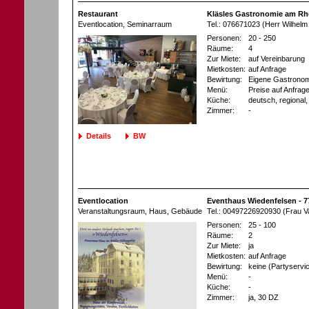
Restaurant
Kläsles Gastronomie am Rhe
Eventlocation
, Seminarraum
Tel.: 076671023 (Herr Wilhelm 
Personen:
20 - 250
Räume:
4
Zur Miete:
auf Vereinbarung
Mietkosten:
auf Anfrage
Bewirtung:
Eigene Gastronom
Menü:
Preise auf Anfrag
Küche:
deutsch, regional,
Zimmer:
-
Details
BW
Eventlocation
Eventhaus Wiedenfelsen - 7
Veranstaltungsraum
, Haus, Gebäude
Tel.: 00497226920930 (Frau V
Personen:
25 - 100
Räume:
2
Zur Miete:
ja
Mietkosten:
auf Anfrage
Bewirtung:
keine (Partyservi
Menü:
-
Küche:
-
Zimmer:
ja
, 30 DZ