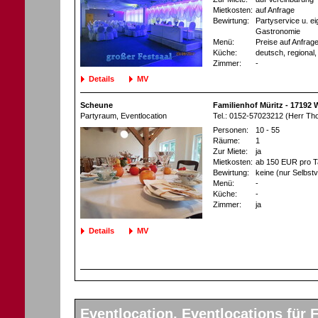
Mietkosten:
auf Anfrage
Bewirtung:
Partyservice u. e
Gastronomie
Menü:
Preise auf Anfrag
Küche:
deutsch, regional,
Zimmer:
-
Details
MV
Scheune
Familienhof Müritz - 17192 
Partyraum
, Eventlocation
Tel.: 0152-57023212 (Herr T
Personen:
10 - 55
Räume:
1
Zur Miete:
ja
Mietkosten:
ab 150 EUR pro T
Bewirtung:
keine (nur Selbst
Menü:
-
Küche:
-
Zimmer:
ja
Details
MV
Eventlocation, Eventlocations für F