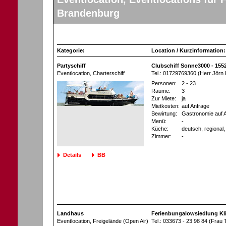
Brandenburg
Kategorie:
Location / Kurzinformation:
Partyschiff
Clubschiff Sonne3000 - 155
Eventlocation
, Charterschiff
Tel.: 01729769360 (Herr Jörn 
Personen:
2 - 23
Räume:
3
Zur Miete:
ja
Mietkosten:
auf Anfrage
Bewirtung:
Gastronomie auf 
Menü:
-
Küche:
deutsch, regional, 
Zimmer:
-
Details
BB
Landhaus
Ferienbungalowsiedlung Kli
Eventlocation
, Freigelände (Open Air)
Tel.: 033673 - 23 98 84 (Frau