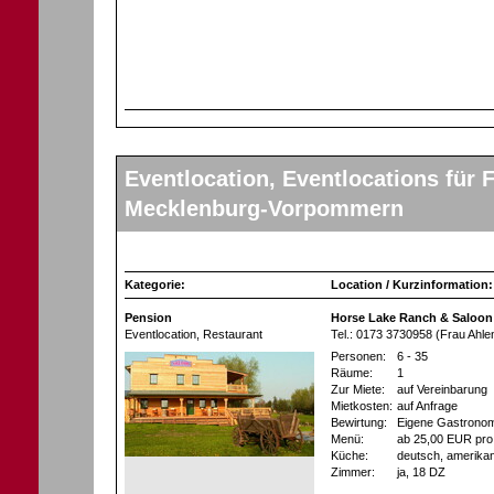
Eventlocation, Eventlocations für F
Mecklenburg-Vorpommern
Kategorie:
Location / Kurzinformation:
Pension
Horse Lake Ranch & Saloon
Eventlocation
, Restaurant
Tel.: 0173 3730958 (Frau Ahle
Personen:
6 - 35
Räume:
1
Zur Miete:
auf Vereinbarung
Mietkosten:
auf Anfrage
Bewirtung:
Eigene Gastronom
Menü:
ab 25,00 EUR pro
Küche:
deutsch, amerika
Zimmer:
ja
, 18 DZ