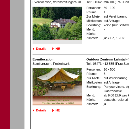
Eventlocation
, Veranstaltungsraum
Tel.: +49620794000 (Frau Dani
Personen:
50 - 100
Räume:
1
Zur Miete:
auf Vereinbarung
Mietkosten:
auf Anfrage
Bewirtung:
keine (nur Selbst
Menü:
-
Küche:
-
Zimmer:
ja
: 7 EZ
, 15 DZ
Details
HE
Eventlocation
Outdoor Zentrum Lahntal - 
Seminarraum
, Freizeitpark
Tel.: 06473-412 555 (Frau San
Personen:
10 - 500
Räume:
3
Zur Miete:
auf Vereinbarung
Mietkosten:
auf Anfrage
Bewirtung:
Partyservice u. e
Gastronomie
Menü:
ab 9,00 EUR pro 
Küche:
deutsch, regional, 
Zimmer:
ja
Details
HE