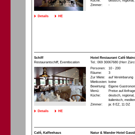
Küche:
deutsch, regional, 
Zimmer:
-
Details
HE
Schiff
Hotel Restaurant Café Main
Restaurantschiff
, Eventlocation
Tel.: 069 30067680 (Herr Zürc
Personen:
10 - 200
Räume:
3
Zur Miete:
auf Vereinbarung
Mietkosten:
keine
Bewirtung:
Eigene Gastronom
Menü:
Preise auf Anfrag
Küche:
deutsch, regional, 
italienisch, medite
Zimmer:
ja
: 8 EZ
, 11 DZ
Details
HE
Café, Kaffeehaus
Natur & Wander Hotel Gassb