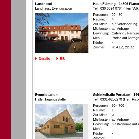
Landhotel
Haus Fläming - 14806 Plane
Landhaus
, Eventlocation
Tel.: 030 6594 0784 (Herr Volk
Personen:
20 - 80
Räume:
4
Zur Miete:
auf Vereinbarung
Mietkosten:
auf Anfrage
Bewirtung:
Catering / Partyse
Menü:
Preise auf Anfrag
Küche:
-
Zimmer:
ja
: 4 EZ
, 22 DZ
Details
BB
Eventlocation
Schinkelhalle Potsdam - 14
Halle
, Tagungsstätte
Tel.: 0331-6200270 (Herr Rico
Personen:
50 - 700
Räume:
1
Zur Miete:
ja
Mietkosten:
auf Anfrage
Bewirtung:
Gastronomie auf 
Menü:
-
Küche:
-
Zimmer:
-