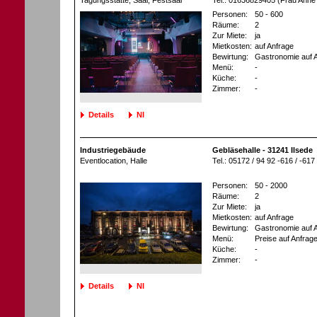
Tagungsstätte
, Saal, Festsaal
Tel.: 01636829405 (Frau Anne
Personen:
50 - 600
Räume:
2
Zur Miete:
ja
Mietkosten:
auf Anfrage
Bewirtung:
Gastronomie auf 
Menü:
-
Küche:
-
Zimmer:
-
Details
NI
Industriegebäude
Gebläsehalle - 31241 Ilsede
Eventlocation
, Halle
Tel.: 05172 / 94 92 -616 / -6
Personen:
50 - 2000
Räume:
2
Zur Miete:
ja
Mietkosten:
auf Anfrage
Bewirtung:
Gastronomie auf 
Menü:
Preise auf Anfrag
Küche:
-
Zimmer:
-
Details
NI