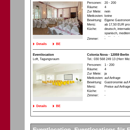
Personen:
20 - 200
Räume:
4
Zur Miete:
nein
Mietkosten:
keine
Bewirtung:
Eigene Gastronom
Menü:
ab 17,50 EUR pro
Küche:
deutsch, internatio
spanisch, mediterr
holländisch
Zimmer:
-
Details
BE
Eventlocation
Colonia Nova - 12059 Berlin
Loft
, Tagungsraum
Tel.: 030 568 249 13 (Herr Mi
Personen:
1 - 200
Räume:
4
Zur Miete:
ja
Mietkosten:
auf Anfrage
Bewirtung:
Gastronomie auf 
Menü:
Preise auf Anfrag
Küche:
-
Zimmer:
-
Details
BE
Eventlocation, Eventlocations für F