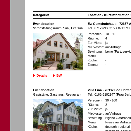
Kategorie:
Location / Kurzinformation:
Eventlocation
Ev. Gemeindehaus - 72657 Al
Veranstaltungsraum
, Saal, Festsaal
Tel.: 07127/933315 + 07127/9
Personen:
10 - 80
Räume:
4
Zur Miete:
ja
Mietkosten:
auf Anfrage
Bewirtung:
keine (Partyservi
Menü:
-
Küche:
-
Zimmer:
-
Details
BW
Eventlocation
Villa Lina - 76332 Bad Herre
Gaststätte, Gasthaus
, Restaurant
Tel.: 0162-6192947 (Frau Bar
Personen:
30 - 100
Räume:
2
Zur Miete:
ja
Mietkosten:
auf Anfrage
Bewirtung:
Eigene Gastronom
Menü:
Preise auf Anfrag
Küche:
deutsch, regional, 
italienisch, spani