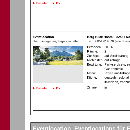
chinesisch, thailä
Details
BY
südamerikanisch, 
asiatisch, nach 
Eventlocation
Berg Blick Hostel - 82431 K
Hochzeitsgarten
, Tagungsstätte
Tel.: 08851 614878 (Frau Deni
Personen:
20 - 45
Räume:
2
Zur Miete:
auf Vereinbarung
Mietkosten:
auf Anfrage
Bewirtung:
Partyservice u. e
Gastronomie
Menü:
Preise auf Anfrag
Küche:
deutsch, regional, 
italienisch, franzö
thailändisch, indi
Zimmer:
ja
Details
BY
asiatisch, bayrisc
Eventlocation, Eventlocations für F