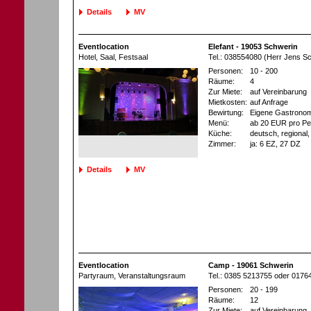
Details
MV
Eventlocation
Elefant - 19053 Schwerin
Hotel
, Saal, Festsaal
Tel.: 038554080 (Herr Jens S
Personen:
10 - 200
Räume:
4
Zur Miete:
auf Vereinbarung
Mietkosten:
auf Anfrage
Bewirtung:
Eigene Gastronom
Menü:
ab 20 EUR pro Pe
Küche:
deutsch, regional, 
Zimmer:
ja
: 6 EZ
, 27 DZ
Details
MV
Eventlocation
Camp - 19061 Schwerin
Partyraum
, Veranstaltungsraum
Tel.: 0385 5213755 oder 0176
Personen:
20 - 199
Räume:
12
Zur Miete:
auf Vereinbarung