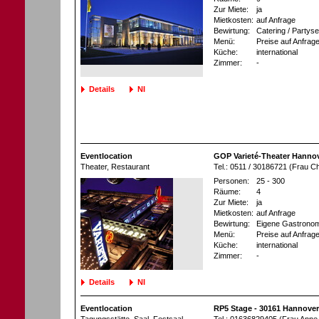
Zur Miete:
ja
Mietkosten:
auf Anfrage
Bewirtung:
Catering / Partyse
Menü:
Preise auf Anfrag
Küche:
international
Zimmer:
-
Details
NI
Eventlocation
GOP Varieté-Theater Hannov
Theater
, Restaurant
Tel.: 0511 / 30186721 (Frau Ch
Personen:
25 - 300
Räume:
4
Zur Miete:
ja
Mietkosten:
auf Anfrage
Bewirtung:
Eigene Gastronom
Menü:
Preise auf Anfrag
Küche:
international
Zimmer:
-
Details
NI
Eventlocation
RP5 Stage - 30161 Hannover