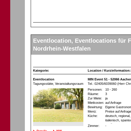
Eventlocation, Eventlocations für F
Nordrhein-Westfalen
Kategorie:
Location / Kurzinformation:
Eventlocation
MIN Event 51 - 52066 Aache
Tagungsstätte
, Veranstaltungsraum
Tel.: 02405/6039060 (Herr Chri
Personen:
10 - 260
Räume:
3
Zur Miete:
ja
Mietkosten:
auf Anfrage
Bewirtung:
Eigene Gastronom
Menü:
Preise auf Anfrag
Küche:
deutsch, regional, 
italienisch, spani
mediterran
Zimmer:
-
Details
NW