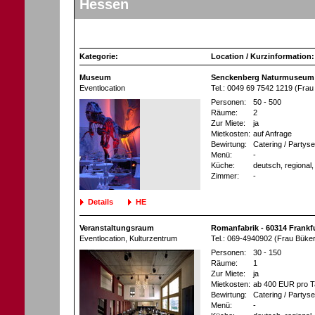
Hessen
Kategorie:
Location / Kurzinformation:
Museum
Senckenberg Naturmuseum -
Eventlocation
Tel.: 0049 69 7542 1219 (Fra
Personen:
50 - 500
Räume:
2
Zur Miete:
ja
Mietkosten:
auf Anfrage
Bewirtung:
Catering / Partyse
Menü:
-
Küche:
deutsch, regional, 
Zimmer:
-
Details
HE
Veranstaltungsraum
Romanfabrik - 60314 Frankf
Eventlocation
, Kulturzentrum
Tel.: 069-4940902 (Frau Büker
Personen:
30 - 150
Räume:
1
Zur Miete:
ja
Mietkosten:
ab 400 EUR pro T
Bewirtung:
Catering / Partyse
Menü:
-