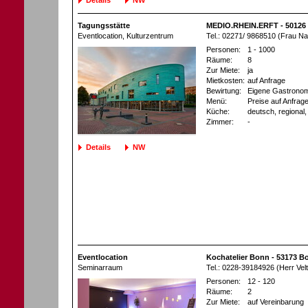
Tagungsstätte
MEDIO.RHEIN.ERFT - 50126 
Eventlocation
, Kulturzentrum
Tel.: 02271/ 9868510 (Frau Na
Personen:
1 - 1000
Räume:
8
Zur Miete:
ja
Mietkosten:
auf Anfrage
Bewirtung:
Eigene Gastronom
Menü:
Preise auf Anfrag
Küche:
deutsch, regional, 
Zimmer:
-
Details
NW
Eventlocation
Kochatelier Bonn - 53173 B
Seminarraum
Tel.: 0228-39184926 (Herr Vel
Personen:
12 - 120
Räume:
2
Zur Miete:
auf Vereinbarung