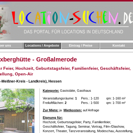
ber uns
Locations / Angebote
Eintrag / Preise
Kontakt
Exberghütte - Großalmerode
 Feier, Hochzeit, Geburtstagsfeier, Familienfeier, Geschäftsfeier,
ellung, Open-Air
Meißner-Kreis - Landkreis),
Hessen
Kategorie:
Gaststätte, Gasthaus
Veranstaltungsräume:
1
Pers.: 1-120
qm: 1-160 m²
Freiluftflächen:
2
Pers.: 1-500
qm: 1-700 m²
Zur Miete:
ja
Mietkosten:
auf Anfrage
Eignung für:
Hochzeit, Geburtstagsfeier, Party, Familienfeier,
Geschäftsfeier, Tagung, Seminar, Vortrag, Film-/Diashow,
Konzert, Theater, Tanzveranstaltung, Modeschau, Ausstellung,