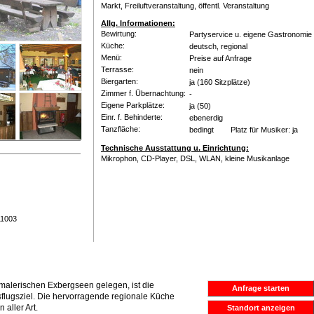
Markt, Freiluftveranstaltung, öffentl. Veranstaltung
Allg. Informationen:
Bewirtung:
Partyservice u. eigene Gastronomie
Küche:
deutsch, regional
Menü:
Preise auf Anfrage
Terrasse:
nein
Biergarten:
ja
(160 Sitzplätze)
Zimmer f. Übernachtung:
-
Eigene Parkplätze:
ja
(50)
Einr. f. Behinderte:
ebenerdig
Tanzfläche:
bedingt Platz für Musiker: ja
Technische Ausstattung u. Einrichtung:
Mikrophon, CD-Player, DSL, WLAN, kleine Musikanlage
11003
 malerischen Exbergseen gelegen, ist die
Anfrage starten
sflugsziel. Die hervorragende regionale Küche
 aller Art.
Standort anzeigen