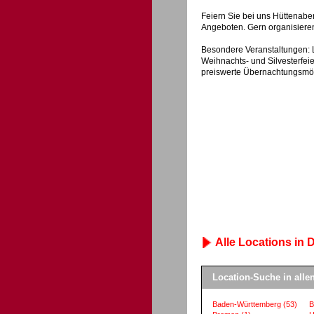
Feiern Sie bei uns Hüttenaben
Angeboten. Gern organisieren 
Besondere Veranstaltungen: L
Weihnachts- und Silvesterfei
preiswerte Übernachtungsmögl
Alle Locations in D
Location-Suche in all
Baden-Württemberg
(53)
B