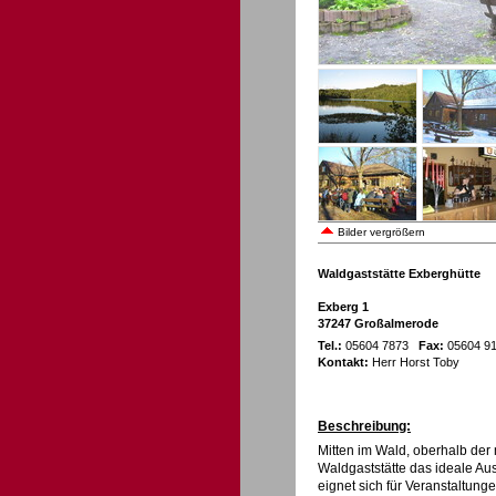
Bilder vergrößern
Waldgaststätte Exberghütte
Exberg 1
37247 Großalmerode
Tel.:
05604 7873
Fax:
05604 9
Kontakt:
Herr Horst Toby
Beschreibung:
Mitten im Wald, oberhalb der
Waldgaststätte das ideale Au
eignet sich für Veranstaltungen