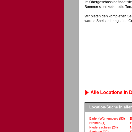
Im Obergeschoss befindet si
Sommer steht zudem die Terra
Wir bieten den kompletten Ser
warme Speisen bringt eine Ca
Alle Locations in D
Location-Suche in all
Baden-Württemberg
(53)
B
Bremen
(1)
H
Niedersachsen
(24)
N
Sachsen
(32)
S