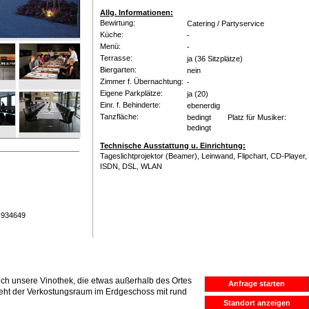
Allg. Informationen:
Bewirtung:
Catering / Partyservice
Küche:
-
Menü:
-
Terrasse:
ja
(36 Sitzplätze)
Biergarten:
nein
Zimmer f. Übernachtung:
-
Eigene Parkplätze:
ja
(20)
Einr. f. Behinderte:
ebenerdig
Tanzfläche:
bedingt Platz für Musiker:
bedingt
Technische Ausstattung u. Einrichtung:
Tageslichtprojektor (Beamer), Leinwand, Flipchart, CD-Player,
ISDN, DSL, WLAN
 934649
sich unsere Vinothek, die etwas außerhalb des Ortes
Anfrage starten
steht der Verkostungsraum im Erdgeschoss mit rund
Standort anzeigen