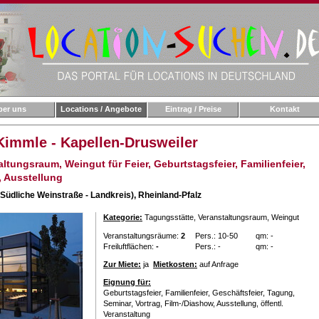
ber uns
Locations / Angebote
Eintrag / Preise
Kontakt
Kimmle - Kapellen-Drusweiler
ltungsraum, Weingut für Feier, Geburtstagsfeier, Familienfeier,
, Ausstellung
Südliche Weinstraße - Landkreis),
Rheinland-Pfalz
Kategorie:
Tagungsstätte
, Veranstaltungsraum
, Weingut
Veranstaltungsräume:
2
Pers.: 10-50
qm: -
Freiluftflächen:
-
Pers.: -
qm: -
Zur Miete:
ja
Mietkosten:
auf Anfrage
Eignung für:
Geburtstagsfeier, Familienfeier, Geschäftsfeier, Tagung,
Seminar, Vortrag, Film-/Diashow, Ausstellung, öffentl.
Veranstaltung