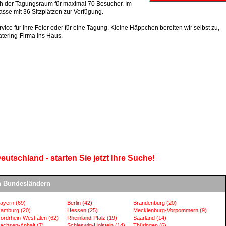
ch der Tagungsraum für maximal 70 Besucher. Im
sse mit 36 Sitzplätzen zur Verfügung.
vice für Ihre Feier oder für eine Tagung. Kleine Häppchen bereiten wir selbst zu,
tering-Firma ins Haus.
eutschland - starten Sie jetzt Ihre Suche!
en Bundesländern
ayern
(69)
Berlin
(42)
Brandenburg
(20)
amburg
(20)
Hessen
(25)
Mecklenburg-Vorpommern
(9)
ordrhein-Westfalen
(62)
Rheinland-Pfalz
(19)
Saarland
(14)
achsen-Anhalt
(7)
Schleswig-Holstein
(14)
Thüringen
(6)