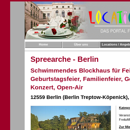
Home
Über uns
Locations / Angeb
Spreearche - Berlin
Schwimmendes Blockhaus für Feie
Geburtstagsfeier, Familienfeier, G
Konzert, Open-Air
12559 Berlin (Berlin Treptow-Köpenick)
Katego
Verans
Freiluft
Zur Mie