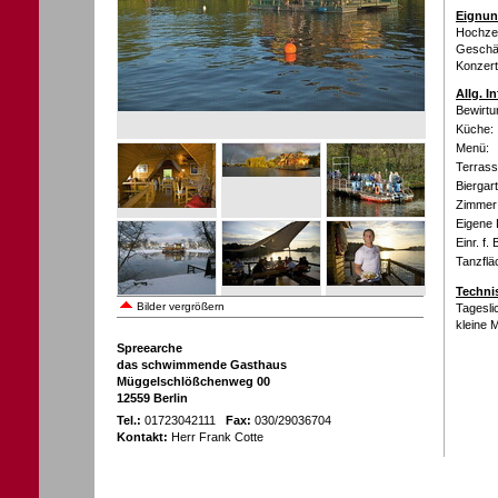
Eignun
Hochzeit
Geschäf
Konzert
Allg. I
Bewirtu
Küche:
Menü:
Terrass
Biergar
Zimmer 
Eigene 
Einr. f.
Tanzflä
Techni
Bilder vergrößern
Tagesli
kleine 
Spreearche
das schwimmende Gasthaus
Müggelschlößchenweg 00
12559 Berlin
Tel.:
01723042111
Fax:
030/29036704
Kontakt:
Herr Frank Cotte