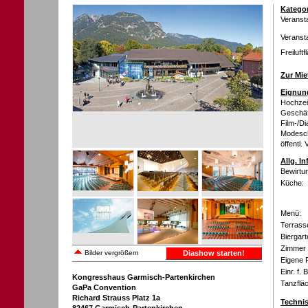
Kategor
Veranst
Veranst
Freiluft
Zur Mie
Eignung
Hochzeit
Geschäft
Film-/Di
Modescha
öffentl.
Allg. I
Bewirtu
Küche:
Menü:
Terrass
Biergart
Zimmer 
Bilder vergrößern
Diashow starten!
Eigene 
Einr. f. 
Kongresshaus Garmisch-Partenkirchen
Tanzflä
GaPa Convention
Richard Strauss Platz 1a
Technis