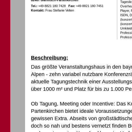
82467 Garmisch-Partenkirchen
Tageslic
Tel.:
+49 8821 180 7428
Fax:
+49 8821 180 7451
Overhea
Kontakt:
Frau Stefanie Velten
Player,
ISDN, D
(konzert
(konzer
Umkleid
Profess
Professi
Beschreibung:
Das größte Veranstaltungshaus in den bay
Alpen - zehn variabel nutzbare Konferenz
aktuelle Tagungstechnik einer Ausstellung
über 1000 m² und Platz für bis zu 1.000 P
Ob Tagung, Meeting oder Incentive: Das 
Partenkirchen bietet ideale Voraussetzung
gewissen Extra. Abseits von großstädtische
doch so nah und bestens vernetzt finden 