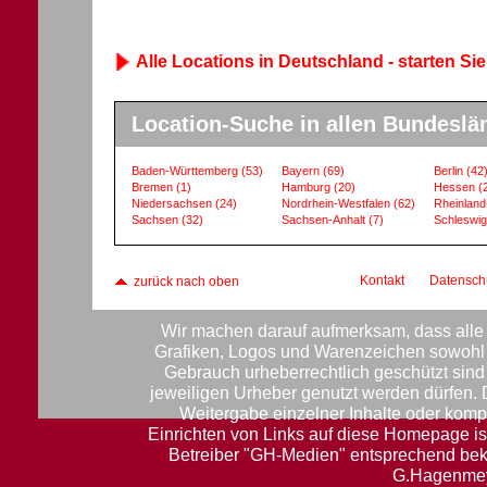
Alle Locations in Deutschland - starten Sie
Location-Suche in allen Bundeslä
Baden-Württemberg
(53)
Bayern
(69)
Berlin
(42
Bremen
(1)
Hamburg
(20)
Hessen
(
Niedersachsen
(24)
Nordrhein-Westfalen
(62)
Rheinland
Sachsen
(32)
Sachsen-Anhalt
(7)
Schleswig
Kontakt
Datensch
zurück nach oben
Wir machen darauf aufmerksam, dass alle 
Grafiken, Logos und Warenzeichen sowohl f
Gebrauch urheberrechtlich geschützt sin
jeweiligen Urheber genutzt werden dürfen.
Weitergabe einzelner Inhalte oder komple
Einrichten von Links auf diese Homepage ist
Betreiber "GH-Medien" entsprechend be
G.Hagenmey