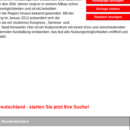
Homepage anzeigen
n den 30er Jahren zeigt er in seinem Altbau schon
gsmöglichkeiten und ist mit beliebten
Anfrage starten
r die Region hinaus bekannt geworden. Mit der
Standort anzeigen
 im Januar 2012 präsentiert sich die
e als ein modernes Kongress-, Seminar- und
 Stadt Annweiler. Hier ist ein Kulturzentrum mit einem Kino und verschiedensten
rnster Ausstattung entstanden, das fast alle Nutzungsmöglichkeiten eröffnet und
tet.
eutschland - starten Sie jetzt Ihre Suche!
en Bundesländern