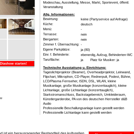
Modeschau, Ausstellung, Messe, Markt, Sportevent, öffentl.
Veranstaltung
Allg. Informationen:
Bewirtung:
keine (Partyservice auf Anfrage)
Küche:
deutsch
Menü:
-
Terrasse:
nein
Biergarten:
nein
Zimmer f. Übernachtung:
-
Eigene Parkplätze:
ja
(80)
Einr. f. Behinderte:
ebenerdig, Aufzug, Behinderten-WC
Tanzfläche:
ja Platz für Musiker: ja
Diashow starten!
Technische Ausstattung u. Einrichtung:
Tageslichtprojektor (Beamer), Overheadprojektor, Leinwand,
Flipchart, Mikrophon, CD-Player, Rednerpult, Podest, Bühne,
LCD/Plasma Fernseher, ISDN, DSL, WLAN, kleine
Musikanlage, große Musikanlage (konzerttauglich), kleine
Lichtanlage, große Lichtanlage (konzerttauglich),
Starkstromanschluss, Backstagebereich, Umkleideraum,
au
Künstlergarderobe, PA von des deutschen Herrsteller d&B
Audio
Professionelle Beschallungsanlage kann gestellt werden
Professionelle Lichtanlage kann gestellt werden
 ist ein herausragender Bestandteil des kulturellen