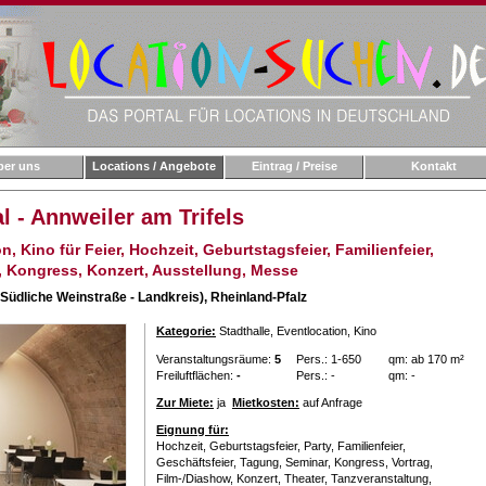
ber uns
Locations / Angebote
Eintrag / Preise
Kontakt
 - Annweiler am Trifels
n, Kino für Feier, Hochzeit, Geburtstagsfeier, Familienfeier,
, Kongress, Konzert, Ausstellung, Messe
(Südliche Weinstraße - Landkreis),
Rheinland-Pfalz
Kategorie:
Stadthalle
, Eventlocation
, Kino
Veranstaltungsräume:
5
Pers.: 1-650
qm: ab 170 m²
Freiluftflächen:
-
Pers.: -
qm: -
Zur Miete:
ja
Mietkosten:
auf Anfrage
Eignung für:
Hochzeit, Geburtstagsfeier, Party, Familienfeier,
Geschäftsfeier, Tagung, Seminar, Kongress, Vortrag,
Film-/Diashow, Konzert, Theater, Tanzveranstaltung,