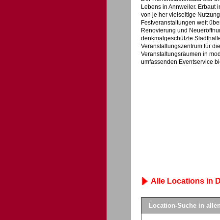
Lebens in Annweiler. Erbaut i
von je her vielseitige Nutzun
Festveranstaltungen weit übe
Renovierung und Neueröffnung
denkmalgeschützte Stadthall
Veranstaltungszentrum für die
Veranstaltungsräumen in mode
umfassenden Eventservice bie
Alle Locations in D
Location-Suche in all