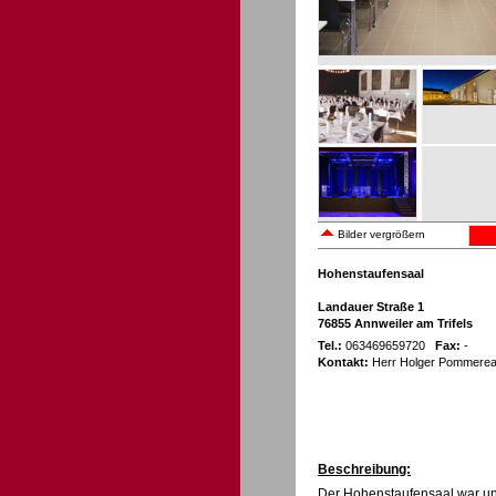
Bilder vergrößern
Hohenstaufensaal
Landauer Straße 1
76855 Annweiler am Trifels
Tel.:
063469659720
Fax:
-
Kontakt:
Herr Holger Pommere
Beschreibung:
Der Hohenstaufensaal war und