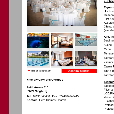
Zur Mie
Eignung
Hochzeit
Geschäft
Film-/D
Ausstell
öffentl.
(standes
Allg. I
Bewirtu
Küche:
Menü:
Terrass
Biergart
Zimmer 
Eigene 
Bilder vergrößern
Diashow starten!
Einr. f. 
Tanzflä
Friendly Cityhotel Oktopus
Technis
Tagesli
Zeithstrasse 110
Flipchar
53721 Siegburg
LCD/Pla
Tel.:
02241846400
Fax:
0224184640445
kleine 
Kontakt:
Herr Thomas Oharek
Künstle
Profess
Professi