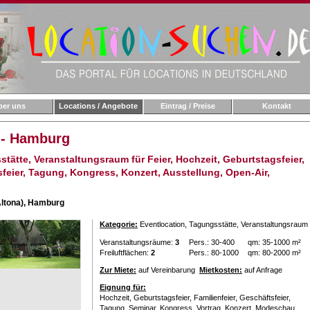
ber uns
Locations / Angebote
Eintrag / Preise
Kontakt
 - Hamburg
tätte, Veranstaltungsraum für Feier, Hochzeit, Geburtstagsfeier,
sfeier, Tagung, Kongress, Konzert, Ausstellung, Open-Air,
ltona),
Hamburg
Kategorie:
Eventlocation
, Tagungsstätte
, Veranstaltungsraum
Veranstaltungsräume:
3
Pers.: 30-400
qm: 35-1000 m²
Freiluftflächen:
2
Pers.: 80-1000
qm: 80-2000 m²
Zur Miete:
auf Vereinbarung
Mietkosten:
auf Anfrage
Eignung für:
Hochzeit, Geburtstagsfeier, Familienfeier, Geschäftsfeier,
Tagung, Seminar, Kongress, Vortrag, Konzert, Modeschau,