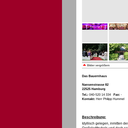
Bilder vergrößern
Das Bauernhaus
Nansenstrasse 82
22525 Hamburg
Tel.:
040-520 14 334
Fax:
-
Kontakt:
Herr Philipp Hummel
Beschreibung:
Idyllisch gelegen, inmitten d