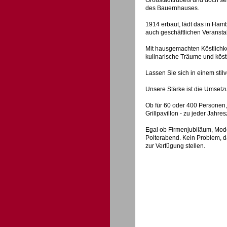
Großstadttrubels und doch seh
des Bauernhauses.
1914 erbaut, lädt das in Ham
auch geschäftlichen Veransta
Mit hausgemachten Köstlichke
kulinarische Träume und köstl
Lassen Sie sich in einem sti
Unsere Stärke ist die Umsetzu
Ob für 60 oder 400 Personen,
Grillpavillon - zu jeder Jahr
Egal ob Firmenjubiläum, Mod
Polterabend. Kein Problem, da
zur Verfügung stellen.