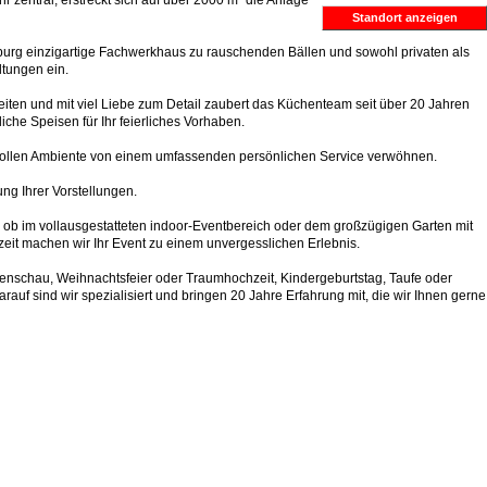
r zentral, erstreckt sich auf über 2000 m² die Anlage
Standort anzeigen
burg einzigartige Fachwerkhaus zu rauschenden Bällen und sowohl privaten als
ltungen ein.
iten und mit viel Liebe zum Detail zaubert das Küchenteam seit über 20 Jahren
iche Speisen für Ihr feierliches Vorhaben.
lvollen Ambiente von einem umfassenden persönlichen Service verwöhnen.
ng Ihrer Vorstellungen.
 ob im vollausgestatteten indoor-Eventbereich oder dem großzügigen Garten mit
eszeit machen wir Ihr Event zu einem unvergesslichen Erlebnis.
enschau, Weihnachtsfeier oder Traumhochzeit, Kindergeburtstag, Taufe oder
rauf sind wir spezialisiert und bringen 20 Jahre Erfahrung mit, die wir Ihnen gerne