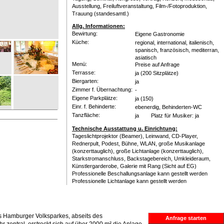
Ausstellung, Freiluftveranstaltung, Film-/Fotoproduktion,
Trauung (standesamtl.)
Allg. Informationen:
Bewirtung:
Eigene Gastronomie
Küche:
regional, international, italienisch,
spanisch, französisch, mediterran,
asiatisch
Menü:
Preise auf Anfrage
Terrasse:
ja
(200 Sitzplätze)
Biergarten:
ja
Zimmer f. Übernachtung:
-
Eigene Parkplätze:
ja
(150)
Einr. f. Behinderte:
ebenerdig, Behinderten-WC
Tanzfläche:
ja Platz für Musiker: ja
Technische Ausstattung u. Einrichtung:
Tageslichtprojektor (Beamer), Leinwand, CD-Player,
Rednerpult, Podest, Bühne, WLAN, große Musikanlage
(konzerttauglich), große Lichtanlage (konzerttauglich),
Starkstromanschluss, Backstagebereich, Umkleideraum,
Künstlergarderobe, Galerie mit Rang (Sicht auf EG)
Professionelle Beschallungsanlage kann gestellt werden
Professionelle Lichtanlage kann gestellt werden
es Hamburger Volksparkes, abseits des
Anfrage starten