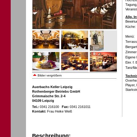
Hochzei
Tagung, 
Veranst
Allg. I
Bewirtu
Küche:
Menü:
Terrass
Biergar
Zimmer 
Eigene 
Einr. f.
Tanzflä
Bilder vergrößern
Techni
Overhea
Player,
Auerbachs Keller Leipzig
Starkst
Rothenberger Betriebs GmbH
Grimmaische Str. 2-4
04109 Leipzig
Tel.:
0341 216100
Fax:
0341 2161011
Kontakt:
Frau Heike Weiß
Beschreibung: