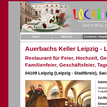
Home
Über uns
Locations / Angeb
Auerbachs Keller Leipzig - 
Restaurant für Feier, Hochzeit, Ge
Familienfeier, Geschäftsfeier, Ta
04109 Leipzig (Leipzig - Stadtkreis),
Sac
Katego
Verans
Freiluft
Zur Mie
Eignun