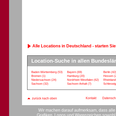
Alle Locations in Deutschland - starten Sie
Location-Suche in allen Bundeslä
Baden-Württemberg
(53)
Bayern
(69)
Berlin
(42
Bremen
(1)
Hamburg
(20)
Hessen
(
Niedersachsen
(24)
Nordrhein-Westfalen
(62)
Rheinland
Sachsen
(32)
Sachsen-Anhalt
(7)
Schleswig
Kontakt
Datensch
zurück nach oben
Wir machen darauf aufmerksam, dass alle 
Grafiken, Logos und Warenzeichen sowohl f